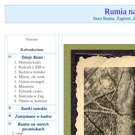
Rumia na 
Stara Rumia, Zagórze, J
Powrót
Kalendarium
Dzieje Rumi :
Historia kolei
1.
Kościół z XIII w
2.
Kuźnica rumska
3.
Młyny, ob. wod.
4.
Gmina ewangel.
5.
Masarnia
6.
Folwark cyster.
7.
Karczma w Zag.
8.
Ośmio-w. kościół
9.
Kartki rumskie
Zatrzymane w kadrze
Rumia na starych
pocztówkach
1.
wstęp