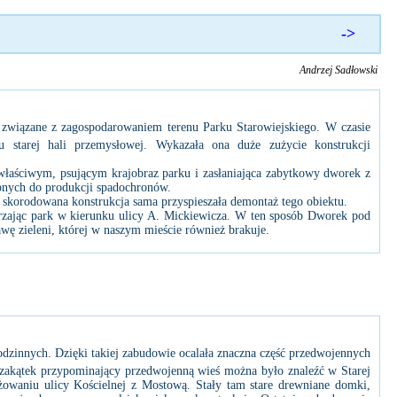
->
Andrzej Sadłowski
e związane z zagospodarowaniem terenu Parku Starowiejskiego. W czasie
tu starej hali przemysłowej. Wykazała ona duże zużycie konstrukcji
łaściwym, psującym krajobraz parku i zasłaniająca zabytkowy dworek z
ebnych do produkcji spadochronów.
 skorodowana konstrukcja sama przyspieszała demontaż tego obiektu.
zając park w kierunku ulicy A. Mickiewicza. W ten sposób Dworek pod
awę zieleni, której w naszym mieście również brakuje.
innych. Dzięki takiej zabudowie ocalała znaczna część przedwojennych
 zakątek przypominający przedwojenną wieś można było znaleźć w Starej
żowaniu ulicy Kościelnej z Mostową. Stały tam stare drewniane domki,