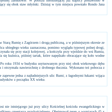
ennej zabudowie. W pobliżu nieistniejącej już kaplicy postawiono w
jący się obok staw młyński. Dzisiaj w tym miejscu powstało Rondo Jana
ów Starą Rumię z Zagórzem i drogą publiczną, a w późniejszym okresie ze
ońca ubiegłego wieku zaznaczona, pomimo wyglądu typowej polnej drogi,
zynała się przy stacji kolejowej, a kończyła przy wjeździe do wsi Rumia,
 się kuźnica, później tartak, które napędzało obracające się koło wodne
 Po roku 1934 w budynku usytuowanym przy niej obok wiekowego dębu
a i otrzymała nawierzchnię z drobnego tłucznia. Wykonano też pobocza z
 zapewne jedna z najładniejszych ulic Rumi; z łagodnymi łukami wijąca
ch budynków z początku XX wieku.
i nie istniejącego już przy ulicy Kościelnej kościoła ewangelickiego w
elkiego cmentarza przykościelnego. Obejmował teren o wymiarach 45 x