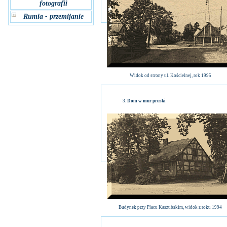
fotografii
Rumia - przemijanie
Widok od strony ul. Kościelnej, rok 1995
Dom w mur pruski
Budynek przy Placu Kaszubskim, widok z roku 1994