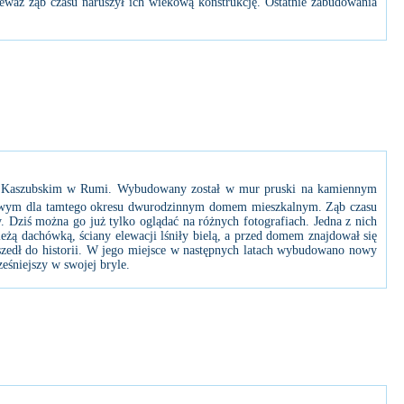
ieważ ząb czasu naruszył ich wiekową konstrukcję. Ostatnie zabudowania
cu Kaszubskim w Rumi. Wybudowany został w mur pruski na kamiennym
owym dla tamtego okresu dwurodzinnym domem mieszkalnym. Ząb czasu
y. Dziś można go już tylko oglądać na różnych fotografiach. Jedna z nich
żą dachówką, ściany elewacji lśniły bielą, a przed domem znajdował się
szedł do historii. W jego miejsce w następnych latach wybudowano nowy
śniejszy w swojej bryle.