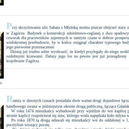
P
rzy skrzyżowaniu ulic Sabata z Młyńską można jeszcze obejrzeć stary 
w Zagórzu. Budynek o konstrukcji szkieletowo-ceglanej z dwu spadow
czworak dla pracowników najemnych w tamtym czasie w dobrze prosperuj
wielokrotnej przebudowie, by w końcu osiągnąć charakter typowego budy
jego pierwotne przeznaczenie.
Dzisiaj już trudno sobie wyobrazić, że kiedyś przylegały do niego uro
ozdobnymi krzewami. Dalszy jego los na pewno jest już przesądzony i
krajobrazie Zagórza.
95
R
umia w dawnych czasach posiadała dwie ważne drogi dojazdowe łącząc
handlowego zwana w późniejszym okresie drogą publiczną, łącząca Gdańsk
W roku 1474 mieszkańcy wybudowali przy wjeździe do wsi kaplicę p.w
stronie kaplicy rozpościerał się staw, którego woda napędzała koło młyna
Po roku 1870 tą drogą udawali się mieszkańcy wsi do oddalonej o 1,5
pocztylion wiozący pocztę.