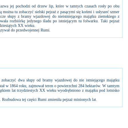
Nazwa jej pochodzi od drzew lip, które w tamtych czasach rosły po obu
ogą można tu zobaczyć sielski pejzaż z pasącymi się końmi i usłyszeć szmer
zcze słupy z bramy wjazdowej do nieistniejącego majątku ziemskiego z
ała rozbiórkę jedynego śladu po istniejącym tu folwarku. Taki pejzaż
dziesiątych XX wieku.
iązywał do przedwojennej Rumi.
 zobaczyć dwa słupy od bramy wjazdowej do nie istniejącego majątku
wstał w 1864 roku, zajmował teren o powierzchni 284 hektarów. W tamtym
tkiem lat trzydziestych XX wieku wyodrębniono z majątku pod lotnisko
. Rozbudowa tej części Rumi zmieniła pejzaż minionych lat.