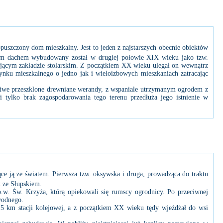
opuszczony dom mieszkalny. Jest to jeden z najstarszych obecnie obiektów
ym dachem wybudowany został w drugiej połowie XIX wieku jako tzw.
ącym zakładzie stolarskim. Z początkiem XX wieku ulegał on wewnątrz
nku mieszkalnego o jedno jak i wieloizbowych mieszkaniach zatracając
kliwe przeszklone drewniane werandy, z wspaniale utrzymanym ogrodem z
 tylko brak zagospodarowania tego terenu przedłuża jego istnienie w
e ją ze światem. Pierwsza tzw. oksywska i druga, prowadząca do traktu
 ze Słupskiem.
. Św. Krzyża, którą opiekowali się rumscy ogrodnicy. Po przeciwnej
 wodnego.
 km stacji kolejowej, a z początkiem XX wieku tędy wjeżdżał do wsi