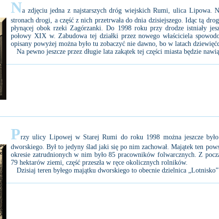
N
a zdjęciu jedna z najstarszych dróg wiejskich Rumi, ulica Lipowa. 
stronach drogi, a część z nich przetrwała do dnia dzisiejszego. Idąc tą dr
płynącej obok rzeki Zagórzanki. Do 1998 roku przy drodze istniały jes
połowy XIX w. Zabudowa tej działki przez nowego właściciela spowodow
opisany powyżej można było tu zobaczyć nie dawno, bo w latach dziewięć
Na pewno jeszcze przez długie lata zakątek tej części miasta będzie naw
P
rzy ulicy Lipowej w Starej Rumi do roku 1998 można jeszcze było
dworskiego. Był to jedyny ślad jaki się po nim zachował. Majątek ten po
okresie zatrudnionych w nim było 85 pracowników folwarcznych. Z począ
79 hektarów ziemi, część przeszła w ręce okolicznych rolników.
Dzisiaj teren byłego majątku dworskiego to obecnie dzielnica „Lotnisko”