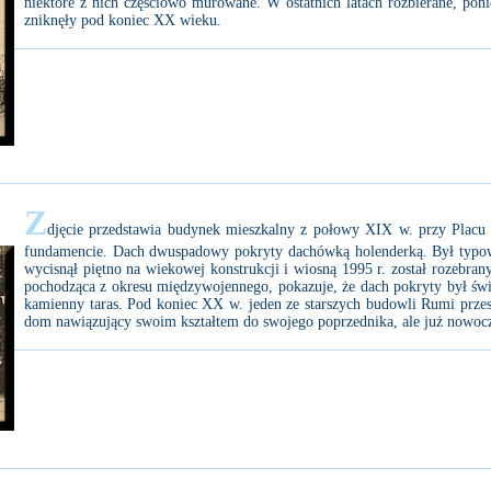
niektóre z nich częściowo murowane. W ostatnich latach rozbierane, pon
zniknęły pod koniec XX wieku.
Z
djęcie przedstawia budynek mieszkalny z połowy XIX w. przy Pla
fundamencie. Dach dwuspadowy pokryty dachówką holenderką. Był typ
wycisnął piętno na wiekowej konstrukcji i wiosną 1995 r. został rozebran
pochodząca z okresu międzywojennego, pokazuje, że dach pokryty był świe
kamienny taras. Pod koniec XX w. jeden ze starszych budowli Rumi prze
dom nawiązujący swoim kształtem do swojego poprzednika, ale już nowocze