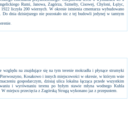
ngelickiego Rumi, Janowa, Zagórza, Szmelty, Cisowej, Chyloni, Łężyc,
1922 liczyła 200 wiernych. W okresie istnienia cmentarza wybudowano
 Do dnia dzisiejszego nie pozostało nic z tej budowli jedynej w tamtym
erenie.
e względu na znajdujące się na tym terenie mokradła i płynące strumyki
Pierwoszyno, Kosakowo i innych miejscowości w okresie, w którym wsie
aczeniu gospodarczym, dzisiaj ulica lokalna łącząca przede wszystkim
asowaniu i wyrównaniu terenu po byłym stawie młyna wodnego Kuhla
. W miejscu przecięcia z Zagórską Strugą wykonano jaz z przepustem.