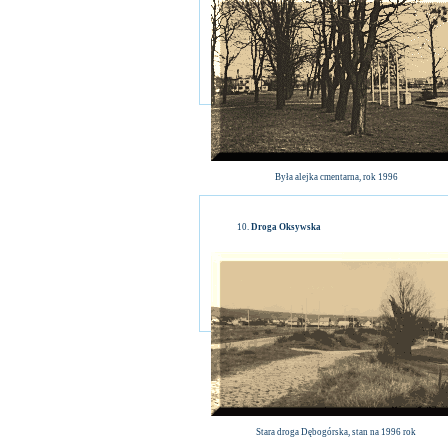
Była alejka cmentarna, rok 1996
Droga Oksywska
Stara droga Dębogórska, stan na 1996 rok