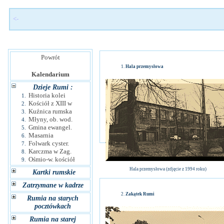
<-
Powrót
Hala przemysłowa
Kalendarium
Dzieje Rumi :
Historia kolei
1.
Kościół z XIII w
2.
Kuźnica rumska
3.
Młyny, ob. wod.
4.
Gmina ewangel.
5.
Masarnia
6.
Folwark cyster.
7.
Karczma w Zag.
8.
Ośmio-w. kościół
9.
Hala przemysłowa (zdjęcie z 1994 roku)
Kartki rumskie
Zatrzymane w kadrze
Zakątek Rumi
Rumia na starych
pocztówkach
Rumia na starej