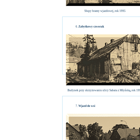
Słupy bramy wjazdowej, rok 1995
Zabytkowy czworak
Budynek przy skrzyżowaniu ulicy Sabata z Młyńską, rok 19
Wjazd do wsi