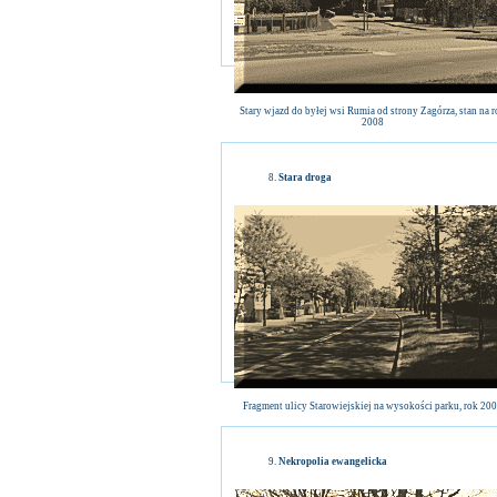
Stary wjazd do byłej wsi Rumia od strony Zagórza, stan na 
2008
Stara droga
Fragment ulicy Starowiejskiej na wysokości parku, rok 20
Nekropolia ewangelicka