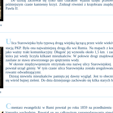
Do dzisiaj zachował się tylko sam charakter wjazdu dzięki przedwoj
późniejszym czasie kamienny krzyż. Zniknął również z krajobrazu znajdu
Pawła II.
rok
U
lica Starowiejska była typową drogą wiejską łączącą przez wiele wiek
stacją PKP. Była ona najważniejszą drogą dla wsi Rumia. Na mapach z k
jako ważny trakt komunikacyjny. Długość jej wynosiła około 1,5 km. i zac
która już wtedy liczyła kilkaset mieszkańców. W połowie drogi znajdowała
zasilane ze stawu utworzonego po spiętrzeniu wody.
W okresie międzywojennym otrzymała ona nazwę ulicy Starowiejskiej.
powstał urząd gminy. W tym czasie ulica Starowiejska została uregulowan
rowami odwadniającymi.
Dzisiaj niewielu mieszkańców pamięta jej dawny wygląd. Jest to obecnie
się wśród bujnej zieleni. Do dnia dzisiejszego zachowało się kilka stary
08
C
mentarz ewangelicki w Rumi powstał po roku 1859 na przedłużeniu os
kierunku wschodnim. Powstał on po całkowitym zagospodarowaniu niewi