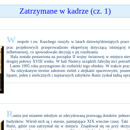
Zatrzymane w kadrze (cz. 1)
W
zespole t.zw. Kuschego ruszyły w latach dziewięćdziesiątych prac
prac projektowych przeprowadzono ekspertyzę dotyczącą istniejącej 
żelbetonowej, co spowodowało decyzję o jej rozebraniu.
Hala została postawiona na początku II wojny światowej w miejscu niew
drugiej połowy XVIII wieku. W hali Niemcy urządzili fabrykę nici potrz
Latem 1995 roku przystąpiono do rozbiórki tego obiektu. W trakcie prac
Na odzyskanym terenie założono zieleń z alejkami spacerowymi, poszer
lipami, jeden z nielicznych i najstarszych zabytków Rumi zyskał ładną opr
R
umia jest miastem młodym ze zdecydowaną przewagą domków jednorodz
budynków. Wśród nich są i starsze, pamiętające XIX wieczne czasy. Taki
Rumi, gdzie czas zatrzymał się w miejscu. Znajdował się on przy skrzy