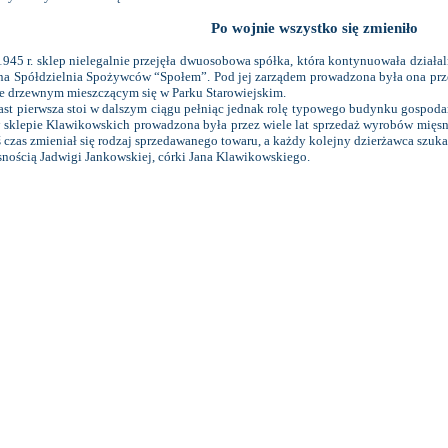
Po wojnie wszystko się zmieniło
45 r. sklep nielegalnie przejęła dwuosobowa spółka, która kontynuowała działa
hna Spółdzielnia Spożywców “Społem”. Pod jej zarządem prowadzona była ona pr
ie drzewnym mieszczącym się w Parku Starowiejskim.
ast pierwsza stoi w dalszym ciągu pełniąc jednak rolę typowego budynku gospod
 sklepie Klawikowskich prowadzona była przez wiele lat sprzedaż wyrobów mięs
ś czas zmieniał się rodzaj sprzedawanego towaru, a każdy kolejny dzierżawca szuka
ością Jadwigi Jankowskiej, córki Jana Klawikowskiego.