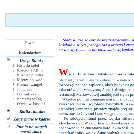
Stara Rumia w okresie międzywojennym, pom
Powrót
kościołów, w tym jednego zabytkowego i ewang
na własny rachunek nie odczuwało się konkure
Kalendarium
Dzieje Rumi :
Historia kolei
1.
W
Kościół z XIII w
2.
roku 1934 dom z lokatorami wraz z zab
Kuźnica rumska
3.
Młyny, ob. wod.
"dom młynarza". Cała zabudowa powstała w rok
4.
Gmina ewangel.
rozpoczął na jego zapleczu, obok budynku go
5.
Masarnia
lokatorów, Jan wraz żoną Anną i dwojgiem 
6.
Folwark cyster.
restauracji Markowcowej znajdującej się na pr
7.
Karczma w Zag.
Wkrótce po uruchomieniu masarni i rozpocz
8.
Ośmio-w. kościół
świeżości mięsa i wyrobów masarskich używ
9.
głębokiej kamiennej piwnicy znajdującej się 
Kartki rumskie
zawożone do Chyloni i tam wstępnie porcjowa
Po zdobyciu Rumi przez wojska hitlerowsk
Zatrzymane w kadrze
Zbychowskiej. Wraz z Janem Klawikowskim z
Rumia na starych
pochować je na cmentarzu katolickim w Rumi. 
pocztówkach
doczekać końca wojny. Same budynki przetrw