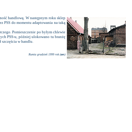
lność handlową. W następnym roku sklep
zez PSS do momentu adaptowania na taką
arczego. Pomieszczenie po byłym chlewie
nych PSS-u, później ulokowano tu branżę
ł szczęścia w handlu.
Rumia grudzień 1999 rok (
aes
)