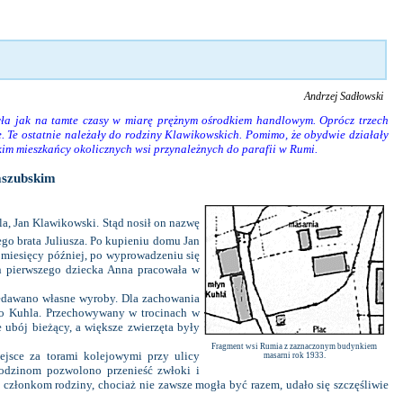
Andrzej Sadłowski
ła jak na tamte czasy w miarę prężnym ośrodkiem handlowym. Oprócz trzech
. Te ostatnie należały do rodziny Klawikowskich. Pomimo, że obydwie działały
kim mieszkańcy okolicznych wsi przynależnych do parafii w Rumi.
Kaszubskim
, Jan Klawikowski. Stąd nosił on nazwę
go brata Juliusza. Po kupieniu domu Jan
 miesięcy później, po wyprowadzeniu się
n pierwszego dziecka Anna pracowała w
edawano własne wyroby. Dla zachowania
go Kuhla. Przechowywany w trocinach w
 ubój bieżący, a większe zwierzęta były
Fragment wsi Rumia z zaznaczonym budynkiem
ejsce za torami kolejowymi przy ulicy
masarni rok 1933.
rodzinom pozwolono przenieść zwłoki i
 członkom rodziny, chociaż nie zawsze mogła być razem, udało się szczęśliwie