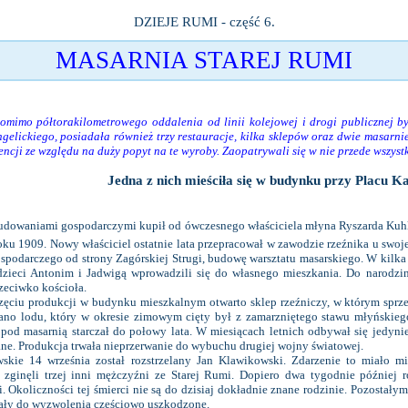
DZIEJE RUMI - część 6.
MASARNIA STAREJ RUMI
imo półtorakilometrowego oddalenia od linii kolejowej i drogi publicznej by
elickiego, posiadała również trzy restauracje, kilka sklepów oraz dwie masarnie
ncji ze względu na duży popyt na te wyroby. Zaopatrywali się w nie przede wszyst
Jedna z nich mieściła się w budynku przy Placu 
udowaniami gospodarczymi kupił od ówczesnego właściciela młyna Ryszarda Kuhla
u 1909. Nowy właściciel ostatnie lata przepracował w zawodzie rzeźnika u swoje
spodarczego od strony Zagórskiej Strugi, budowę warsztatu masarskiego. W kilka
dzieci Antonim i Jadwigą wprowadzili się do własnego mieszkania. Do narodzi
zeciwko kościoła.
ęciu produkcji w budynku mieszkalnym otwarto sklep rzeźniczy, w którym sprz
ano lodu, który w okresie zimowym cięty był z zamarzniętego stawu młyńskie
pod masarnią starczał do połowy lata. W miesiącach letnich odbywał się jedynie
ne. Produkcja trwała nieprzerwanie do wybuchu drugiej wojny światowej.
ie 14 września został rozstrzelany Jan Klawikowski. Zdarzenie to miało mi
ginęli trzej inni mężczyźni ze Starej Rumi. Dopiero dwa tygodnie później 
Okoliczności tej śmierci nie są do dzisiaj dokładnie znane rodzinie. Pozostałym
ały do wyzwolenia częściowo uszkodzone.