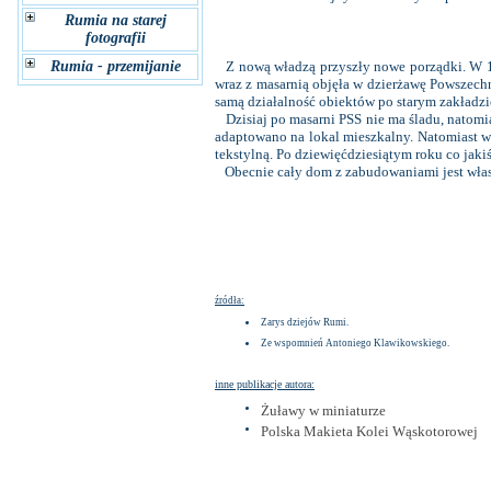
Rumia na starej
fotografii
Rumia - przemijanie
Z nową władzą przyszły nowe porządki. W 19
wraz z masarnią objęła w dzierżawę Powszec
samą działalność obiektów po starym zakładz
Dzisiaj po masarni PSS nie ma śladu, natomi
adaptowano na lokal mieszkalny. Natomiast w
tekstylną. Po dziewięćdziesiątym roku co jaki
Obecnie cały dom z zabudowaniami jest własn
źródła:
Zarys dziejów Rumi.
Ze wspomnień Antoniego Klawikowskiego.
inne publikacje autora:
Żuławy w miniaturze
Polska Makieta Kolei Wąskotorowej