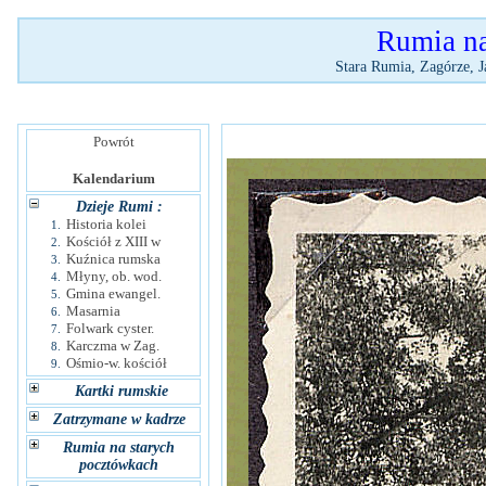
Rumia na 
Stara Rumia, Zagórze, J
Powrót
Kalendarium
Dzieje Rumi :
Historia kolei
1.
Kościół z XIII w
2.
Kuźnica rumska
3.
Młyny, ob. wod.
4.
Gmina ewangel.
5.
Masarnia
6.
Folwark cyster.
7.
Karczma w Zag.
8.
Ośmio-w. kościół
9.
Kartki rumskie
Zatrzymane w kadrze
Rumia na starych
pocztówkach