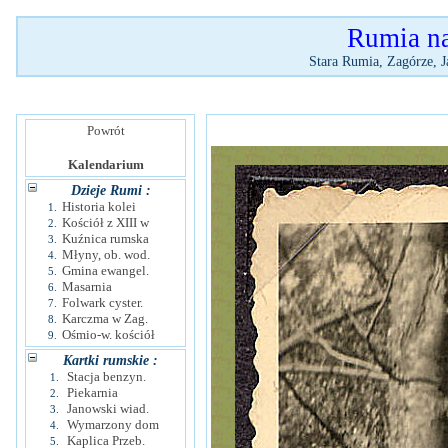
Rumia na 
Stara Rumia, Zagórze, J
Powrót
Kalendarium
Dzieje Rumi :
Historia kolei
1.
Kościół z XIII w
2.
Kuźnica rumska
3.
Młyny, ob. wod.
4.
Gmina ewangel.
5.
Masarnia
6.
Folwark cyster.
7.
Karczma w Zag.
8.
Ośmio-w. kościół
9.
Kartki rumskie :
Stacja benzyn.
1.
Piekarnia
2.
Janowski wiad.
3.
Wymarzony dom
4.
Kaplica Przeb.
5.