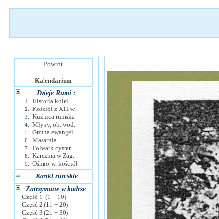
Powrót
Kalendarium
Dzieje Rumi :
Historia kolei
1.
Kościół z XIII w
2.
Kuźnica rumska
3.
Młyny, ob. wod.
4.
Gmina ewangel.
5.
Masarnia
6.
Folwark cyster.
7.
Karczma w Zag.
8.
Ośmio-w. kościół
9.
Kartki rumskie
Zatrzymane w kadrze
Część 1 (1 ÷ 10)
Część 2 (11 ÷ 20)
Część 3 (21 ÷ 30)