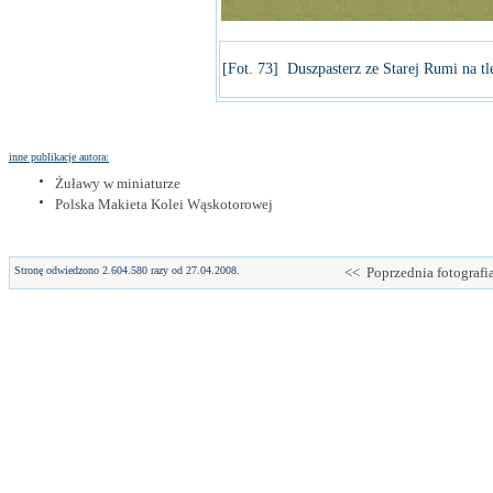
[Fot. 73] Duszpasterz ze Starej Rumi na t
inne publikacje autora:
Żuławy w miniaturze
Polska Makieta Kolei Wąskotorowej
Stronę odwiedzono 2.604.580 razy od 27.04.2008.
<< Poprzednia fotografi