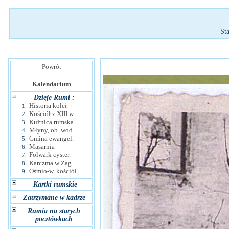
St
Powrót
Kalendarium
Dzieje Rumi :
Historia kolei
1.
Kościół z XIII w
2.
Kuźnica rumska
3.
Młyny, ob. wod.
4.
Gmina ewangel.
5.
Masarnia
6.
Folwark cyster.
7.
Karczma w Zag.
8.
Ośmio-w. kościół
9.
Kartki rumskie
Zatrzymane w kadrze
Rumia na starych
pocztówkach