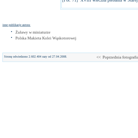
[Fot. 71] XVIII wieczna plebania w Stare
inne publikacje autora:
Żuławy w miniaturze
Polska Makieta Kolei Wąskotorowej
Stronę odwiedzono 2.602.404 razy od 27.04.2008.
<< Poprzednia fotografi