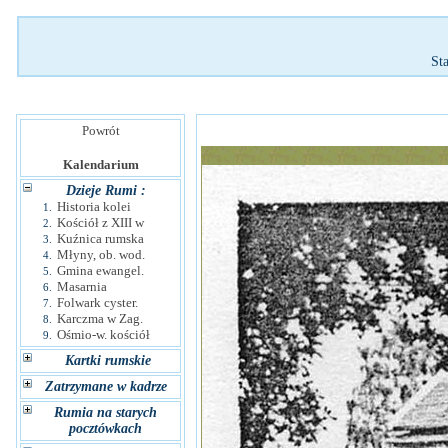
St
Powrót
Kalendarium
Dzieje Rumi :
Historia kolei
1.
Kościół z XIII w
2.
Kuźnica rumska
3.
Młyny, ob. wod.
4.
Gmina ewangel.
5.
Masarnia
6.
Folwark cyster.
7.
Karczma w Zag.
8.
Ośmio-w. kościół
9.
Kartki rumskie
Zatrzymane w kadrze
Rumia na starych
pocztówkach