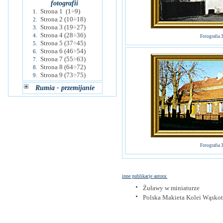
fotografii
Strona 1 (1÷9)
1.
Strona 2 (10÷18)
2.
Strona 3 (19÷27)
3.
Strona 4 (28÷36)
4.
Fotografia 
Strona 5 (37÷45)
5.
Strona 6 (46÷54)
6.
Strona 7 (55÷63)
7.
Strona 8 (64÷72)
8.
Strona 9 (73÷75)
9.
Rumia - przemijanie
Fotografia 
inne publikacje autora:
Żuławy w miniaturze
Polska Makieta Kolei Wąsko