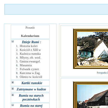
Powrót
Kalendarium
Dzieje Rumi :
Historia kolei
1.
Kościół z XIII w
2.
Kuźnica rumska
3.
Młyny, ob. wod.
4.
Gmina ewangel.
5.
Masarnia
6.
Folwark cyster.
7.
Karczma w Zag.
8.
Fotografia 
Ośmio-w. kościół
9.
Kartki rumskie
Zatrzymane w kadrze
Rumia na starych
pocztówkach
Rumia na starej