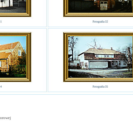
31
Fotografia 32
34
Fotografia 35
torowej