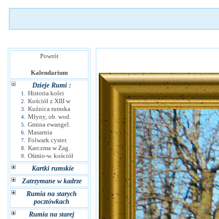
Powrót
Kalendarium
Dzieje Rumi :
Historia kolei
1.
Kościół z XIII w
2.
Kuźnica rumska
3.
Młyny, ob. wod.
4.
Gmina ewangel.
5.
Masarnia
6.
Folwark cyster.
7.
Karczma w Zag.
8.
Ośmio-w. kościół
9.
Kartki rumskie
Zatrzymane w kadrze
Rumia na starych
pocztówkach
Rumia na starej