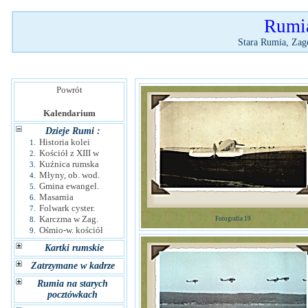
Rumia
Stara Rumia, Zag
Powrót
Kalendarium
Dzieje Rumi :
Historia kolei
1.
Kościół z XIII w
2.
Kuźnica rumska
3.
Młyny, ob. wod.
4.
Gmina ewangel.
5.
Masarnia
6.
Folwark cyster.
7.
Karczma w Zag.
8.
Fotografia 19
Ośmio-w. kościół
9.
Kartki rumskie
Zatrzymane w kadrze
Rumia na starych
pocztówkach