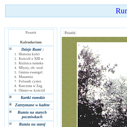
Rum
Powrót
Powrót
Kalendarium
Dzieje Rumi :
Historia kolei
1.
Kościół z XIII w
2.
Kuźnica rumska
3.
Młyny, ob. wod.
4.
Gmina ewangel.
5.
Masarnia
6.
Folwark cyster.
7.
Karczma w Zag.
8.
Ośmio-w. kościół
9.
Kartki rumskie
Zatrzymane w kadrze
Rumia na starych
pocztówkach
Rumia na starej