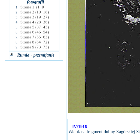
fotografii
Strona 1 (1÷9)
1.
Strona 2 (10÷18)
2.
Strona 3 (19÷27)
3.
Strona 4 (28÷36)
4.
Strona 5 (37÷45)
5.
Strona 6 (46÷54)
6.
Strona 7 (55÷63)
7.
Strona 8 (64÷72)
8.
Strona 9 (73÷75)
9.
Rumia - przemijanie
IV/1916
Widok na fragment doliny Zagórskiej St