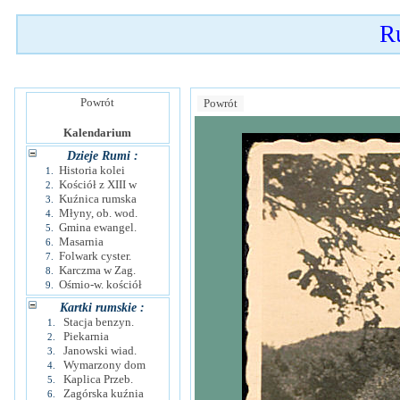
R
Powrót
Powrót
Kalendarium
Dzieje Rumi :
Historia kolei
1.
Kościół z XIII w
2.
Kuźnica rumska
3.
Młyny, ob. wod.
4.
Gmina ewangel.
5.
Masarnia
6.
Folwark cyster.
7.
Karczma w Zag.
8.
Ośmio-w. kościół
9.
Kartki rumskie :
Stacja benzyn.
1.
Piekarnia
2.
Janowski wiad.
3.
Wymarzony dom
4.
Kaplica Przeb.
5.
Zagórska kuźnia
6.