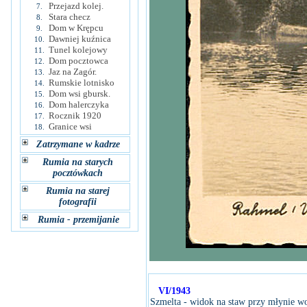
Przejazd kolej.
7.
Stara checz
8.
Dom w Krępcu
9.
Dawniej kuźnica
10.
Tunel kolejowy
11.
Dom pocztowca
12.
Jaz na Zagór.
13.
Rumskie lotnisko
14.
Dom wsi gbursk.
15.
Dom halerczyka
16.
Rocznik 1920
17.
Granice wsi
18.
Zatrzymane w kadrze
Rumia na starych
pocztówkach
Rumia na starej
fotografii
Rumia - przemijanie
VI/1943
Szmelta - widok na staw przy młynie 