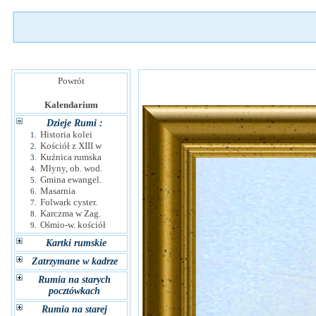
Powrót
Kalendarium
Dzieje Rumi :
Historia kolei
1.
Kościół z XIII w
2.
Kuźnica rumska
3.
Młyny, ob. wod.
4.
Gmina ewangel.
5.
Masarnia
6.
Folwark cyster.
7.
Karczma w Zag.
8.
Ośmio-w. kościół
9.
Kartki rumskie
Zatrzymane w kadrze
Rumia na starych
pocztówkach
Rumia na starej