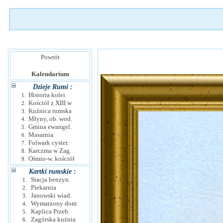
Powrót
Kalendarium
Dzieje Rumi :
Historia kolei
1.
Kościół z XIII w
2.
Kuźnica rumska
3.
Młyny, ob. wod.
4.
Gmina ewangel.
5.
Masarnia
6.
Folwark cyster.
7.
Karczma w Zag.
8.
Ośmio-w. kościół
9.
Kartki rumskie :
Stacja benzyn.
1.
Piekarnia
2.
Janowski wiad.
3.
Wymarzony dom
4.
Kaplica Przeb.
5.
Zagórska kuźnia
6.