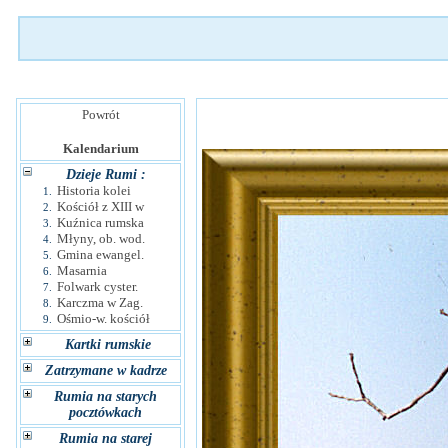
Powrót
Kalendarium
Dzieje Rumi :
Historia kolei
1.
Kościół z XIII w
2.
Kuźnica rumska
3.
Młyny, ob. wod.
4.
Gmina ewangel.
5.
Masarnia
6.
Folwark cyster.
7.
Karczma w Zag.
8.
Ośmio-w. kościół
9.
Kartki rumskie
Zatrzymane w kadrze
Rumia na starych
pocztówkach
Rumia na starej