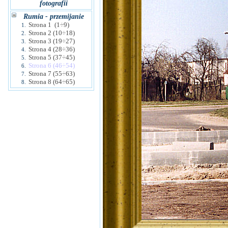
fotografii
Rumia - przemijanie
Strona 1 (1÷9)
1.
Strona 2 (10÷18)
2.
Strona 3 (19÷27)
3.
Strona 4 (28÷36)
4.
Strona 5 (37÷45)
5.
Strona 6 (46÷54)
6.
Strona 7 (55÷63)
7.
Strona 8 (64÷65)
8.