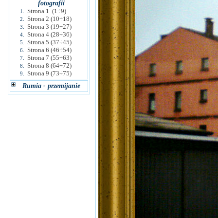
fotografii
Strona 1 (1÷9)
1.
Strona 2 (10÷18)
2.
Strona 3 (19÷27)
3.
Strona 4 (28÷36)
4.
Strona 5 (37÷45)
5.
Strona 6 (46÷54)
6.
Strona 7 (55÷63)
7.
Strona 8 (64÷72)
8.
Strona 9 (73÷75)
9.
Rumia - przemijanie