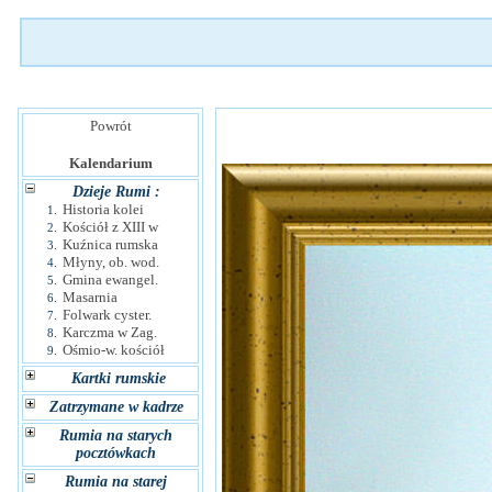
Powrót
Kalendarium
Dzieje Rumi :
Historia kolei
1.
Kościół z XIII w
2.
Kuźnica rumska
3.
Młyny, ob. wod.
4.
Gmina ewangel.
5.
Masarnia
6.
Folwark cyster.
7.
Karczma w Zag.
8.
Ośmio-w. kościół
9.
Kartki rumskie
Zatrzymane w kadrze
Rumia na starych
pocztówkach
Rumia na starej