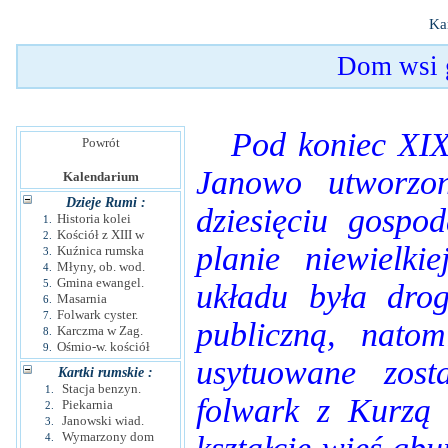
Ka
Dom wsi 
Pod koniec XIX w
Powrót
Janowo utworzon
Kalendarium
Dzieje Rumi :
dziesięciu gospo
Historia kolei
1.
Kościół z XIII w
2.
planie niewielki
Kuźnica rumska
3.
Młyny, ob. wod.
4.
Gmina ewangel.
5.
układu była dro
Masarnia
6.
Folwark cyster.
7.
publiczną, natom
Karczma w Zag.
8.
Ośmio-w. kościół
9.
usytuowane zost
Kartki rumskie :
Stacja benzyn.
1.
folwark z Kurzą
Piekarnia
2.
Janowski wiad.
3.
Wymarzony dom
4.