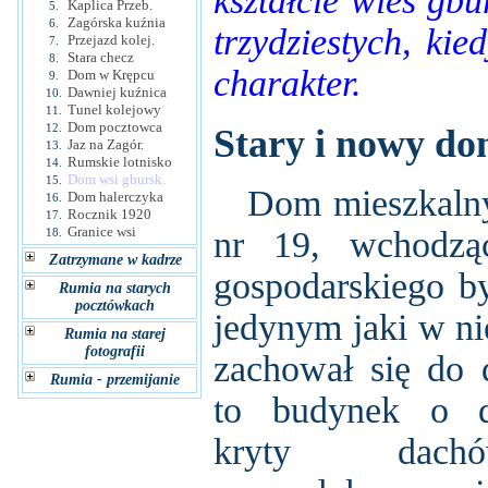
kształcie wieś gbu
Kaplica Przeb.
5.
Zagórska kuźnia
6.
trzydziestych, kie
Przejazd kolej.
7.
Stara checz
8.
charakter.
Dom w Krępcu
9.
Dawniej kuźnica
10.
Tunel kolejowy
11.
Dom pocztowca
12.
Stary i nowy d
Jaz na Zagór.
13.
Rumskie lotnisko
14.
Dom wsi gbursk.
15.
Dom mieszkalny 
Dom halerczyka
16.
Rocznik 1920
17.
Granice wsi
nr 19, wchodzą
18.
Zatrzymane w kadrze
gospodarskiego był
Rumia na starych
pocztówkach
jedynym jaki w ni
Rumia na starej
fotografii
zachował się do d
Rumia - przemijanie
to budynek o 
kryty dachó