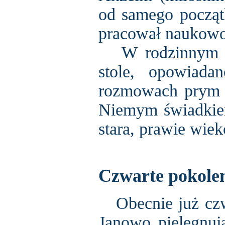
od samego początk
pracował naukowo
W rodzinnym gro
stole, opowiada
rozmowach prym w
Niemym świadkiem 
stara, prawie wiek
Czwarte pokole
Obecnie już czw
Janowo pielęgnuj