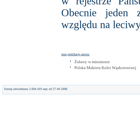
w rejestrze Pań
Obecnie jeden 
względu na leciwy
inne publikacje autora:
Żuławy w miniaturze
Polska Makieta Kolei Wąskotorowej
Stronę odwiedzono 2.604.419 razy od 27.04.2008.