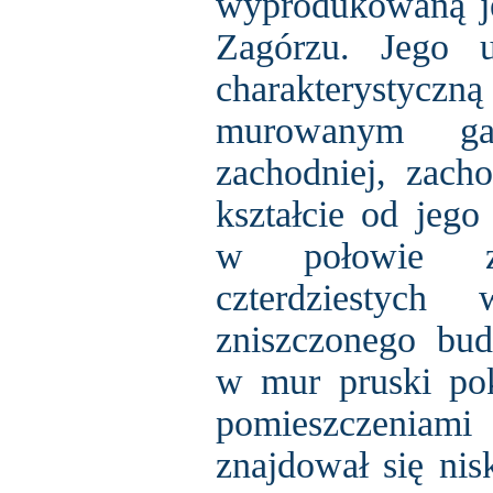
wyprodukowaną j
Zagórzu. Jego 
charakterystycz
murowanym ga
zachodniej, zach
kształcie od jego
w połowie z
czterdziestych
zniszczonego b
w mur pruski po
pomieszczeni
znajdował się nis