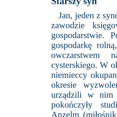
Starszy syn
Jan, jeden z synó
zawodzie księg
gospodarstwie. P
gospodarkę rolną
owczarstwem na
cysterskiego. W o
niemieccy okupan
okresie wyzwole
urządzili w nim 
pokończyły stu
Anzelm (miłośnik 