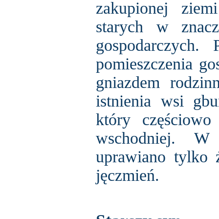
zakupionej ziem
starych w znac
gospodarczych. 
pomieszczenia go
gniazdem rodzin
istnienia wsi gb
który częściowo
wschodniej. W c
uprawiano tylko ż
jęczmień.