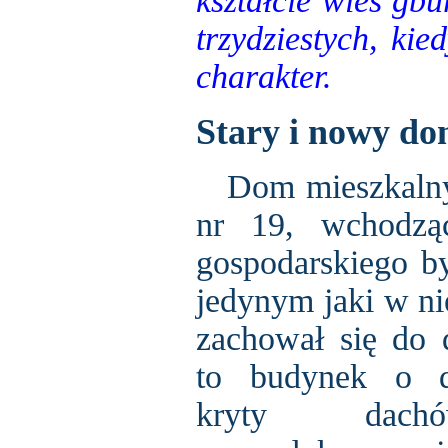
kształcie wieś gbu
trzydziestych, kie
charakter.
Stary i nowy d
Dom mieszkalny 
nr 19, wchodzą
gospodarskiego był
jedynym jaki w ni
zachował się do d
to budynek o 
kryty dachó