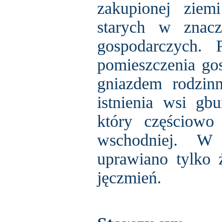
zakupionej ziem
starych w znac
gospodarczych. 
pomieszczenia go
gniazdem rodzin
istnienia wsi gb
który częściowo
wschodniej. W c
uprawiano tylko ż
jęczmień.