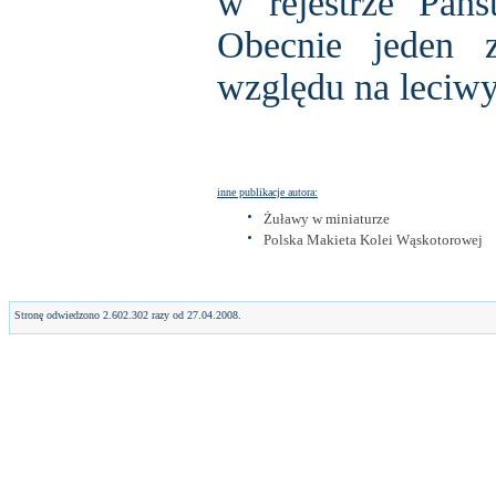
w rejestrze Pań
Obecnie jeden 
względu na leciwy
inne publikacje autora:
Żuławy w miniaturze
Polska Makieta Kolei Wąskotorowej
Stronę odwiedzono 2.602.302 razy od 27.04.2008.