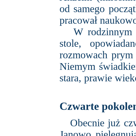
od samego początk
pracował naukowo
W rodzinnym gro
stole, opowiada
rozmowach prym w
Niemym świadkiem 
stara, prawie wiek
Czwarte pokole
Obecnie już czw
Janowo pielęgnuj