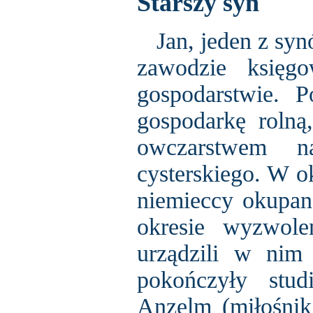
Starszy syn
Jan, jeden z synó
zawodzie księg
gospodarstwie. P
gospodarkę rolną
owczarstwem na
cysterskiego. W o
niemieccy okupan
okresie wyzwole
urządzili w nim 
pokończyły stu
Anzelm (miłośnik 