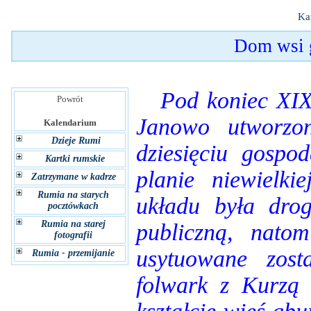
Ka
Dom wsi 
Pod koniec XIX w
Powrót
Janowo utworzon
Kalendarium
Dzieje Rumi
dziesięciu gospo
Kartki rumskie
planie niewielki
Zatrzymane w kadrze
Rumia na starych
układu była dro
pocztówkach
Rumia na starej
publiczną, natom
fotografii
usytuowane zost
Rumia - przemijanie
folwark z Kurzą