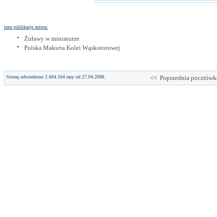
inne publikacje autora:
Żuławy w miniaturze
Polska Makieta Kolei Wąskotorowej
Stronę odwiedzono 2.604.164 razy od 27.04.2008.
<< Poprzednia pocztówk