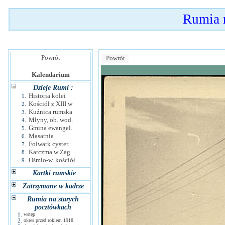
Rumia 
Powrót
Powrót
Kalendarium
Dzieje Rumi :
Historia kolei
1.
Kościół z XIII w
2.
Kuźnica rumska
3.
Młyny, ob. wod.
4.
Gmina ewangel.
5.
Masarnia
6.
Folwark cyster.
7.
Karczma w Zag.
8.
Ośmio-w. kościół
9.
Kartki rumskie
Zatrzymane w kadrze
Rumia na starych
pocztówkach
1.
wstęp
2.
okres przed rokiem 1918