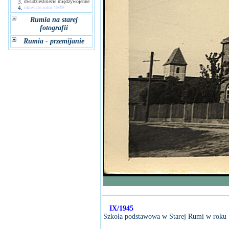
3.
dwudziestolecie międzywojenne
4.
okres po roku 1939
Rumia na starej
fotografii
Rumia - przemijanie
IX/1945
Szkoła podstawowa w Starej Rumi w roku 