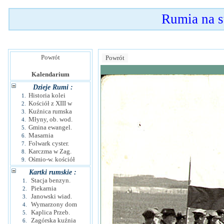
Rumia na 
Powrót
Powrót
Kalendarium
Dzieje Rumi :
Historia kolei
1.
Kościół z XIII w
2.
Kuźnica rumska
3.
Młyny, ob. wod.
4.
Gmina ewangel.
5.
Masarnia
6.
Folwark cyster.
7.
Karczma w Zag.
8.
Ośmio-w. kościół
9.
Kartki rumskie :
Stacja benzyn.
1.
Piekarnia
2.
Janowski wiad.
3.
Wymarzony dom
4.
Kaplica Przeb.
5.
Zagórska kuźnia
6.