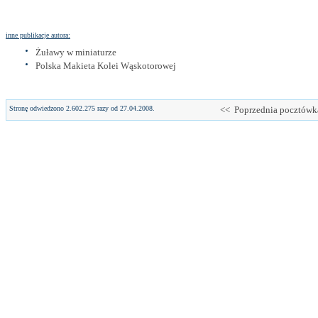
inne publikacje autora:
Żuławy w miniaturze
Polska Makieta Kolei Wąskotorowej
Stronę odwiedzono 2.602.275 razy od 27.04.2008.
<< Poprzednia pocztówk