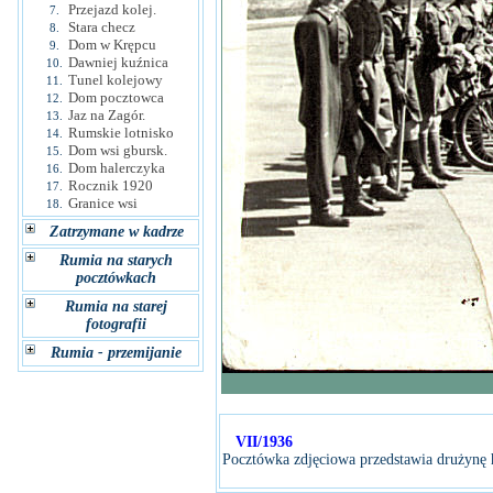
Przejazd kolej.
7.
Stara checz
8.
Dom w Krępcu
9.
Dawniej kuźnica
10.
Tunel kolejowy
11.
Dom pocztowca
12.
Jaz na Zagór.
13.
Rumskie lotnisko
14.
Dom wsi gbursk.
15.
Dom halerczyka
16.
Rocznik 1920
17.
Granice wsi
18.
Zatrzymane w kadrze
Rumia na starych
pocztówkach
Rumia na starej
fotografii
Rumia - przemijanie
VII/1936
Pocztówka zdjęciowa przedstawia drużynę h