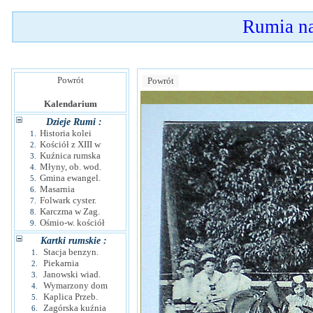
Rumia n
Powrót
Powrót
Kalendarium
Dzieje Rumi :
Historia kolei
1.
Kościół z XIII w
2.
Kuźnica rumska
3.
Młyny, ob. wod.
4.
Gmina ewangel.
5.
Masarnia
6.
Folwark cyster.
7.
Karczma w Zag.
8.
Ośmio-w. kościół
9.
Kartki rumskie :
Stacja benzyn.
1.
Piekarnia
2.
Janowski wiad.
3.
Wymarzony dom
4.
Kaplica Przeb.
5.
Zagórska kuźnia
6.