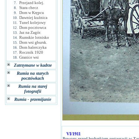
Przejazd kolej.
7.
Stara checz
8.
Dom w Krępcu
9.
Dawniej kuźnica
10.
Tunel kolejowy
11.
Dom pocztowca
12.
Jaz na Zagór.
13.
Rumskie lotnisko
14.
Dom wsi gbursk.
15.
Dom halerczyka
16.
Rocznik 1920
17.
Granice wsi
18.
Zatrzymane w kadrze
Rumia na starych
pocztówkach
Rumia na starej
fotografii
Rumia - przemijanie
VI/1911
Powozy przed budynkiem restauracji w Zag