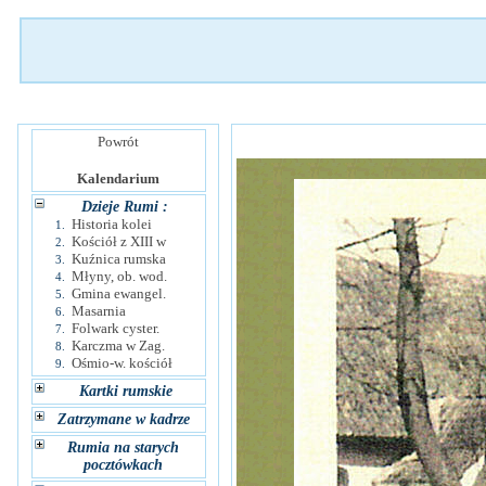
Powrót
Kalendarium
Dzieje Rumi :
Historia kolei
1.
Kościół z XIII w
2.
Kuźnica rumska
3.
Młyny, ob. wod.
4.
Gmina ewangel.
5.
Masarnia
6.
Folwark cyster.
7.
Karczma w Zag.
8.
Ośmio-w. kościół
9.
Kartki rumskie
Zatrzymane w kadrze
Rumia na starych
pocztówkach