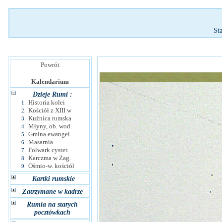
St
Powrót
Kalendarium
Dzieje Rumi :
Historia kolei
1.
Kościół z XIII w
2.
Kuźnica rumska
3.
Młyny, ob. wod.
4.
Gmina ewangel.
5.
Masarnia
6.
Folwark cyster.
7.
Karczma w Zag.
8.
Ośmio-w. kościół
9.
Kartki rumskie
Zatrzymane w kadrze
Rumia na starych
pocztówkach