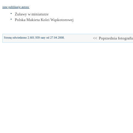
inne publikacje autora:
Żuławy w miniaturze
Polska Makieta Kolei Wąskotorowej
Stronę odwiedzono 2.601.939 razy od 27.04.2008.
<< Poprzednia fotografi