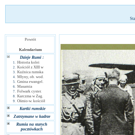
St
Powrót
Kalendarium
Dzieje Rumi :
Historia kolei
1.
Kościół z XIII w
2.
Kuźnica rumska
3.
Młyny, ob. wod.
4.
Gmina ewangel.
5.
Masarnia
6.
Folwark cyster.
7.
Karczma w Zag.
8.
Ośmio-w. kościół
9.
Kartki rumskie
Zatrzymane w kadrze
Rumia na starych
pocztówkach