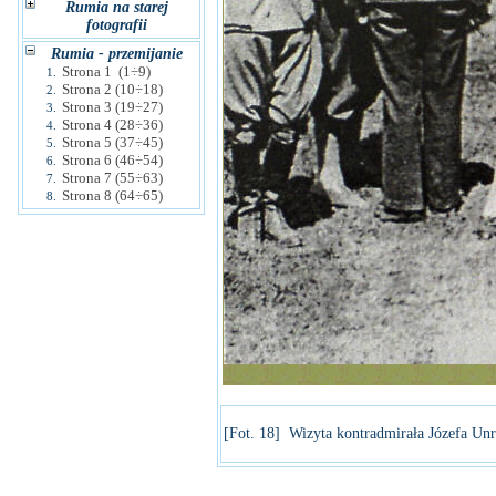
Rumia na starej
fotografii
Rumia - przemijanie
Strona 1 (1÷9)
1.
Strona 2 (10÷18)
2.
Strona 3 (19÷27)
3.
Strona 4 (28÷36)
4.
Strona 5 (37÷45)
5.
Strona 6 (46÷54)
6.
Strona 7 (55÷63)
7.
Strona 8 (64÷65)
8.
[Fot. 18] Wizyta kontradmirała Józefa Un