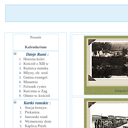
Powrót
Kalendarium
Dzieje Rumi :
Historia kolei
1.
Kościół z XIII w
2.
Kuźnica rumska
3.
Młyny, ob. wod.
4.
Gmina ewangel.
5.
Masarnia
6.
Folwark cyster.
7.
Karczma w Zag.
8.
Fotografia 
Ośmio-w. kościół
9.
Kartki rumskie :
Stacja benzyn.
1.
Piekarnia
2.
Janowski wiad.
3.
Wymarzony dom
4.
Kaplica Przeb.
5.