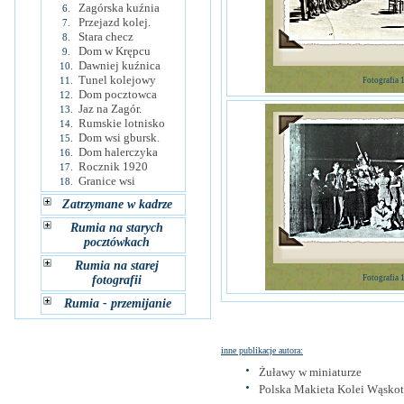
Zagórska kuźnia
6.
Przejazd kolej.
7.
Stara checz
8.
Dom w Krępcu
9.
Dawniej kuźnica
10.
Tunel kolejowy
11.
Fotografia 
Dom pocztowca
12.
Jaz na Zagór.
13.
Rumskie lotnisko
14.
Dom wsi gbursk.
15.
Dom halerczyka
16.
Rocznik 1920
17.
Granice wsi
18.
Zatrzymane w kadrze
Rumia na starych
pocztówkach
Rumia na starej
fotografii
Fotografia 
Rumia - przemijanie
inne publikacje autora:
Żuławy w miniaturze
Polska Makieta Kolei Wąsko