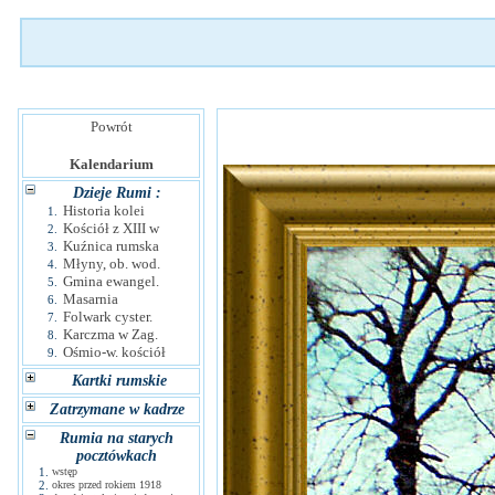
Powrót
Kalendarium
Dzieje Rumi :
Historia kolei
1.
Kościół z XIII w
2.
Kuźnica rumska
3.
Młyny, ob. wod.
4.
Gmina ewangel.
5.
Masarnia
6.
Folwark cyster.
7.
Karczma w Zag.
8.
Ośmio-w. kościół
9.
Kartki rumskie
Zatrzymane w kadrze
Rumia na starych
pocztówkach
1.
wstęp
2.
okres przed rokiem 1918