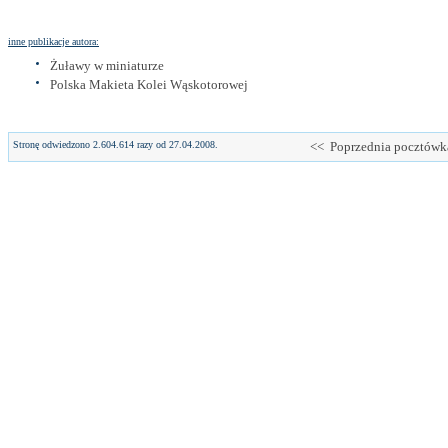
inne publikacje autora:
Żuławy w miniaturze
Polska Makieta Kolei Wąskotorowej
Stronę odwiedzono 2.604.614 razy od 27.04.2008.
<< Poprzednia pocztówk