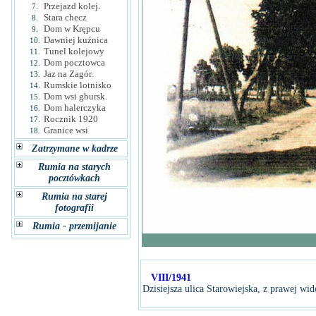
Przejazd kolej.
7.
Stara checz
8.
Dom w Krępcu
9.
Dawniej kuźnica
10.
Tunel kolejowy
11.
Dom pocztowca
12.
Jaz na Zagór.
13.
Rumskie lotnisko
14.
Dom wsi gbursk.
15.
Dom halerczyka
16.
Rocznik 1920
17.
Granice wsi
18.
Zatrzymane w kadrze
Rumia na starych
pocztówkach
Rumia na starej
fotografii
Rumia - przemijanie
VIII/1941
Dzisiejsza ulica Starowiejska, z prawej wi