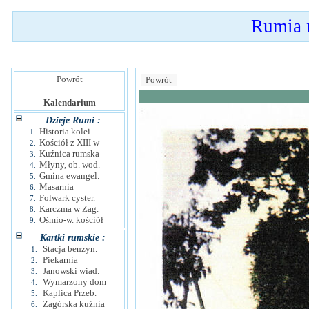
Rumia 
Powrót
Powrót
Kalendarium
Dzieje Rumi :
Historia kolei
1.
Kościół z XIII w
2.
Kuźnica rumska
3.
Młyny, ob. wod.
4.
Gmina ewangel.
5.
Masarnia
6.
Folwark cyster.
7.
Karczma w Zag.
8.
Ośmio-w. kościół
9.
Kartki rumskie :
Stacja benzyn.
1.
Piekarnia
2.
Janowski wiad.
3.
Wymarzony dom
4.
Kaplica Przeb.
5.
Zagórska kuźnia
6.