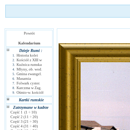
Powrót
Kalendarium
Dzieje Rumi :
Historia kolei
1.
Kościół z XIII w
2.
Kuźnica rumska
3.
Młyny, ob. wod.
4.
Gmina ewangel.
5.
Masarnia
6.
Folwark cyster.
7.
Karczma w Zag.
8.
Ośmio-w. kościół
9.
Kartki rumskie
Zatrzymane w kadrze
Część 1 (1 ÷ 10)
Część 2 (11 ÷ 20)
Część 3 (21 ÷ 30)
Część 4 (31 ÷ 40)