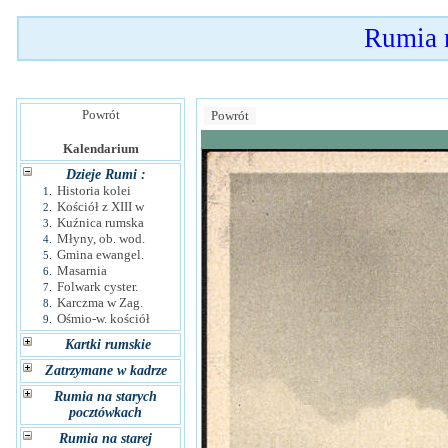
Rumia 
Powrót
Powrót
Kalendarium
Dzieje Rumi :
Historia kolei
1.
Kościół z XIII w
2.
Kuźnica rumska
3.
Młyny, ob. wod.
4.
Gmina ewangel.
5.
Masarnia
6.
Folwark cyster.
7.
Karczma w Zag.
8.
Ośmio-w. kościół
9.
Kartki rumskie
Zatrzymane w kadrze
Rumia na starych
pocztówkach
Rumia na starej