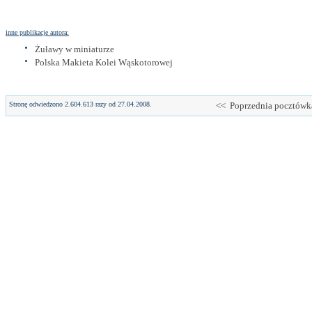
inne publikacje autora:
Żuławy w miniaturze
Polska Makieta Kolei Wąskotorowej
Stronę odwiedzono 2.604.613 razy od 27.04.2008.
<< Poprzednia pocztówk