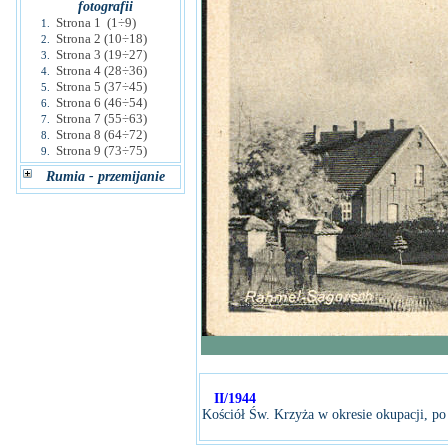
fotografii
Strona 1 (1÷9)
1.
Strona 2 (10÷18)
2.
Strona 3 (19÷27)
3.
Strona 4 (28÷36)
4.
Strona 5 (37÷45)
5.
Strona 6 (46÷54)
6.
Strona 7 (55÷63)
7.
Strona 8 (64÷72)
8.
Strona 9 (73÷75)
9.
Rumia - przemijanie
II/1944
Kościół Św. Krzyża w okresie okupacji, po