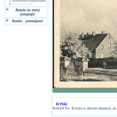
3.
dwudziestolecie międzywojenne
4.
okres po roku 1939
Rumia na starej
fotografii
Rumia - przemijanie
II/1944
Kościół Św. Krzyża w okresie okupacji, po