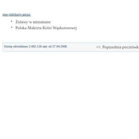
inne publikacje autora:
Żuławy w miniaturze
Polska Makieta Kolei Wąskotorowej
Stronę odwiedzono 2.602.118 razy od 27.04.2008.
<< Poprzednia pocztówk