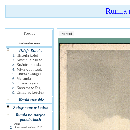
Rumia 
Powrót
Powrót
Kalendarium
Dzieje Rumi :
Historia kolei
1.
Kościół z XIII w
2.
Kuźnica rumska
3.
Młyny, ob. wod.
4.
Gmina ewangel.
5.
Masarnia
6.
Folwark cyster.
7.
Karczma w Zag.
8.
Ośmio-w. kościół
9.
Kartki rumskie
Zatrzymane w kadrze
Rumia na starych
pocztówkach
1.
wstęp
2.
okres przed rokiem 1918