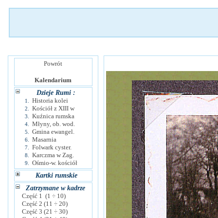
Powrót
Kalendarium
Dzieje Rumi :
Historia kolei
1.
Kościół z XIII w
2.
Kuźnica rumska
3.
Młyny, ob. wod.
4.
Gmina ewangel.
5.
Masarnia
6.
Folwark cyster.
7.
Karczma w Zag.
8.
Ośmio-w. kościół
9.
Kartki rumskie
Zatrzymane w kadrze
Część 1 (1 ÷ 10)
Część 2 (11 ÷ 20)
Część 3 (21 ÷ 30)