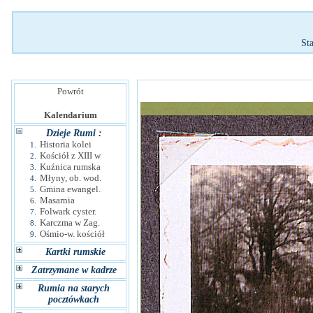
St
Powrót
Kalendarium
Dzieje Rumi :
Historia kolei
1.
Kościół z XIII w
2.
Kuźnica rumska
3.
Młyny, ob. wod.
4.
Gmina ewangel.
5.
Masarnia
6.
Folwark cyster.
7.
Karczma w Zag.
8.
Ośmio-w. kościół
9.
Kartki rumskie
Zatrzymane w kadrze
Rumia na starych
pocztówkach