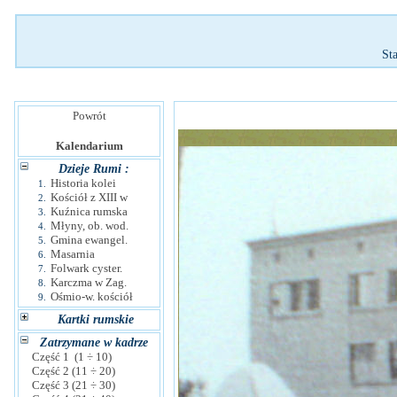
St
Powrót
Kalendarium
Dzieje Rumi :
Historia kolei
1.
Kościół z XIII w
2.
Kuźnica rumska
3.
Młyny, ob. wod.
4.
Gmina ewangel.
5.
Masarnia
6.
Folwark cyster.
7.
Karczma w Zag.
8.
Ośmio-w. kościół
9.
Kartki rumskie
Zatrzymane w kadrze
Część 1 (1 ÷ 10)
Część 2 (11 ÷ 20)
Część 3 (21 ÷ 30)