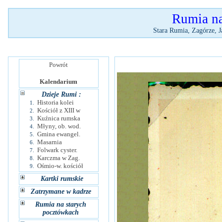
Rumia na 
Stara Rumia, Zagórze, J
Powrót
Kalendarium
Dzieje Rumi :
Historia kolei
1.
Kościół z XIII w
2.
Kuźnica rumska
3.
Młyny, ob. wod.
4.
Gmina ewangel.
5.
Masarnia
6.
Folwark cyster.
7.
Karczma w Zag.
8.
Ośmio-w. kościół
9.
Kartki rumskie
Zatrzymane w kadrze
Rumia na starych
pocztówkach