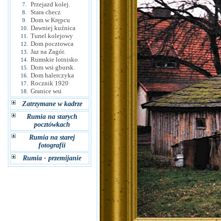
Przejazd kolej.
7.
Stara checz
8.
Dom w Krępcu
9.
Dawniej kuźnica
10.
Tunel kolejowy
11.
Dom pocztowca
12.
Jaz na Zagór.
13.
Rumskie lotnisko
14.
Dom wsi gbursk.
15.
Dom halerczyka
16.
Rocznik 1920
17.
Granice wsi
18.
Zatrzymane w kadrze
Rumia na starych
pocztówkach
Rumia na starej
fotografii
Rumia - przemijanie