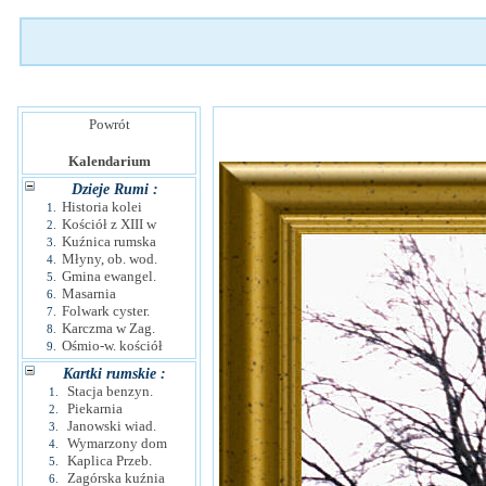
Powrót
Kalendarium
Dzieje Rumi :
Historia kolei
1.
Kościół z XIII w
2.
Kuźnica rumska
3.
Młyny, ob. wod.
4.
Gmina ewangel.
5.
Masarnia
6.
Folwark cyster.
7.
Karczma w Zag.
8.
Ośmio-w. kościół
9.
Kartki rumskie :
Stacja benzyn.
1.
Piekarnia
2.
Janowski wiad.
3.
Wymarzony dom
4.
Kaplica Przeb.
5.
Zagórska kuźnia
6.