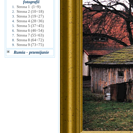
fotografii
Strona 1 (1÷9)
1.
Strona 2 (10÷18)
2.
Strona 3 (19÷27)
3.
Strona 4 (28÷36)
4.
Strona 5 (37÷45)
5.
Strona 6 (46÷54)
6.
Strona 7 (55÷63)
7.
Strona 8 (64÷72)
8.
Strona 9 (73÷75)
9.
Rumia - przemijanie