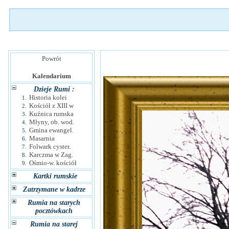
Powrót
Kalendarium
Dzieje Rumi :
Historia kolei
1.
Kościół z XIII w
2.
Kuźnica rumska
3.
Młyny, ob. wod.
4.
Gmina ewangel.
5.
Masarnia
6.
Folwark cyster.
7.
Karczma w Zag.
8.
Ośmio-w. kościół
9.
Kartki rumskie
Zatrzymane w kadrze
Rumia na starych
pocztówkach
Rumia na starej