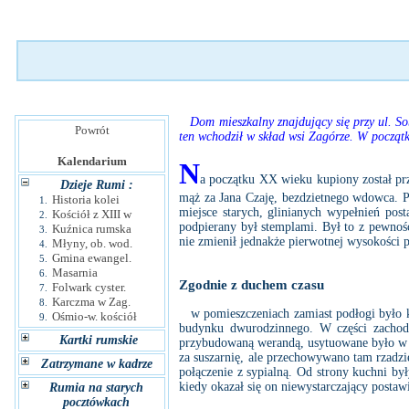
Dom mieszkalny znajdujący się przy ul. Sob
Powrót
ten wchodził w skład wsi Zagórze. W początk
Kalendarium
N
a początku XX wieku kupiony został pr
Dzieje Rumi :
mąż za Jana Czaję, bezdzietnego wdowca. 
Historia kolei
1.
miejsce starych, glinianych wypełnień pos
Kościół z XIII w
2.
podpierany był stemplami. Był to z pewnośc
Kuźnica rumska
3.
nie zmienił jednakże pierwotnej wysokości
Młyny, ob. wod.
4.
Gmina ewangel.
5.
Masarnia
6.
Zgodnie z duchem czasu
Folwark cyster.
7.
Karczma w Zag.
8.
w pomieszczeniach zamiast podłogi było kl
Ośmio-w. kościół
9.
budynku dwurodzinnego. W części zachodn
Kartki rumskie
przybudowaną werandą, usytuowane było w śr
za suszarnię, ale przechowywano tam rzadzi
Zatrzymane w kadrze
połączenie z sypialną. Od strony kuchni b
kiedy okazał się on niewystarczający postaw
Rumia na starych
pocztówkach