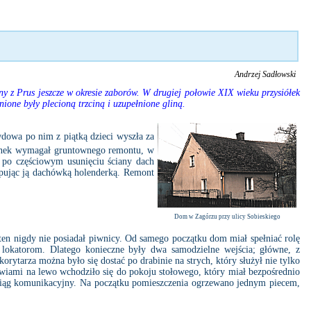
Andrzej Sadłowski
y z Prus jeszcze w okresie zaborów. W drugiej połowie XIX wieku przysiółek
ione były plecioną trzciną i uzupełnione gliną.
dowa po nim z piątką dzieci wyszła za
dynek wymagał gruntownego remontu, w
e po częściowym usunięciu ściany dach
tępując ją dachówką holenderką. Remont
Dom w Zagórzu przy ulicy Sobieskiego
n nigdy nie posiadał piwnicy. Od samego początku dom miał spełniać rolę
lokatorom. Dlatego konieczne były dwa samodzielne wejścia; główne, z
ytarza można było się dostać po drabinie na strych, który służył nie tylko
zwiami na lewo wchodziło się do pokoju stołowego, który miał bezpośrednio
 ciąg komunikacyjny. Na początku pomieszczenia ogrzewano jednym piecem,