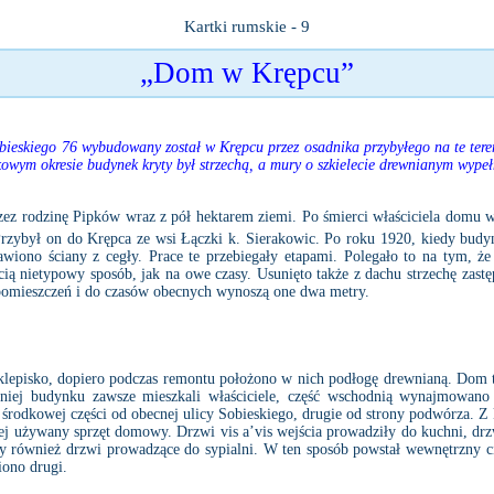
Kartki rumskie - 9
„Dom w Krępcu”
ieskiego 76 wybudowany został w Krępcu przez osadnika przybyłego na te teren
owym okresie budynek kryty był strzechą, a mury o szkielecie drewnianym wypełn
zez rodzinę Pipków wraz z pół hektarem ziemi. Po śmierci właściciela domu w
Przybył on do Krępca ze wsi Łączki k. Sierakowic. Po roku 1920, kiedy bu
tawiono ściany z cegły. Prace te przebiegały etapami. Polegało to na tym, ż
ią nietypowy sposób, jak na owe czasy. Usunięto także z dachu strzechę zas
 pomieszczeń i do czasów obecnych wynoszą one dwa metry.
episko, dopiero podczas remontu położono w nich podłogę drewnianą. Dom te
iej budynku zawsze mieszkali właściciele, część wschodnią wynajmowano 
odkowej części od obecnej ulicy Sobieskiego, drugie od strony podwórza. Z kor
ej używany sprzęt domowy. Drzwi vis a’vis wejścia prowadziły do kuchni, dr
yły również drzwi prowadzące do sypialni. W ten sposób powstał wewnętrzny
iono drugi.