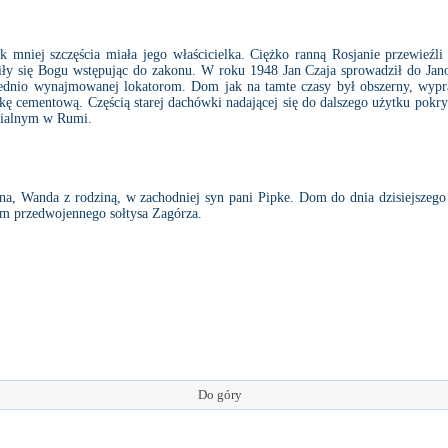
mniej szczęścia miała jego właścicielka. Ciężko ranną Rosjanie przewieźli
ęciły się Bogu wstępując do zakonu. W roku 1948 Jan Czaja sprowadził do J
zednio wynajmowanej lokatorom. Dom jak na tamte czasy był obszerny, wypr
 cementową. Częścią starej dachówki nadającej się do dalszego użytku pokry
fialnym w Rumi.
, Wanda z rodziną, w zachodniej syn pani Pipke. Dom do dnia dzisiejszego p
em przedwojennego sołtysa Zagórza.
Do góry