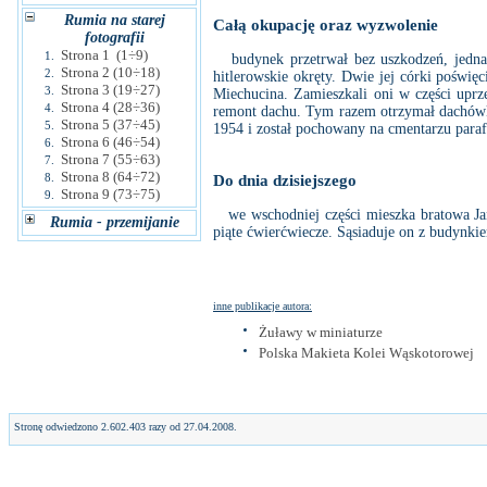
Rumia na starej
Całą okupację oraz wyzwolenie
fotografii
Strona 1 (1÷9)
1.
budynek przetrwał bez uszkodzeń, jednak 
Strona 2 (10÷18)
2.
hitlerowskie okręty. Dwie jej córki poświ
Strona 3 (19÷27)
3.
Miechucina. Zamieszkali oni w części upr
Strona 4 (28÷36)
4.
remont dachu. Tym razem otrzymał dachówkę
Strona 5 (37÷45)
5.
1954 i został pochowany na cmentarzu para
Strona 6 (46÷54)
6.
Strona 7 (55÷63)
7.
Strona 8 (64÷72)
8.
Do dnia dzisiejszego
Strona 9 (73÷75)
9.
we wschodniej części mieszka bratowa Jana
Rumia - przemijanie
piąte ćwierćwiecze. Sąsiaduje on z budynki
inne publikacje autora:
Żuławy w miniaturze
Polska Makieta Kolei Wąskotorowej
Stronę odwiedzono 2.602.403 razy od 27.04.2008.