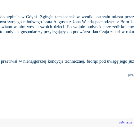
 do szpitala w Gdyni. Zginęła tam jednak w wyniku ostrzału miasta przez
anowa swojego młodszego brata Augusta z żoną Wandą pochodzącą z Boru k.
awiano w nim wesela swoich dzieci. Po wojnie budynek przeszedł kolejny
to budynek gospodarczy przylegający do podwórza. Jan Czaja zmarł w roku
rzetrwał w nienajgorszej kondycji technicznej, biorąc pod uwagę jego już
(
aes
)
webmaster