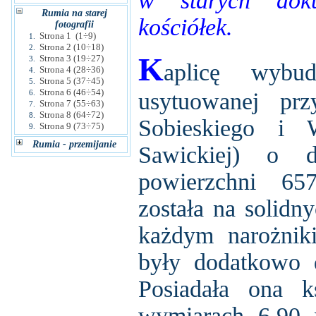
w starych dok
Rumia na starej
kościółek.
fotografii
Strona 1 (1÷9)
1.
Strona 2 (10÷18)
2.
K
Strona 3 (19÷27)
3.
aplicę wybu
Strona 4 (28÷36)
4.
Strona 5 (37÷45)
5.
Strona 6 (46÷54)
6.
usytuowanej prz
Strona 7 (55÷63)
7.
Strona 8 (64÷72)
8.
Sobieskiego i 
Strona 9 (73÷75)
9.
Rumia - przemijanie
Sawickiej) o
powierzchni 65
została na solidn
każdym narożnik
były dodatkowo 
Posiadała ona k
wymiarach 6,90 