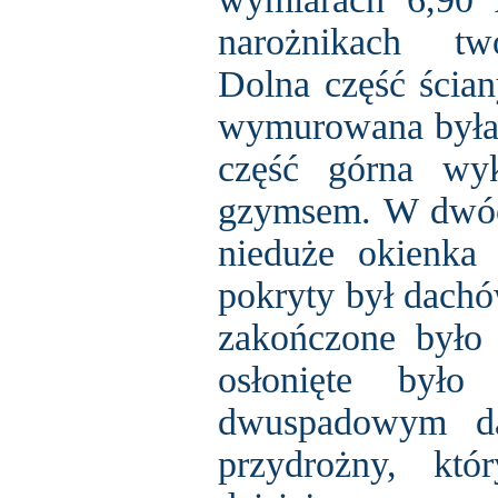
narożnikach tw
Dolna część ścia
wymurowana była 
część górna wy
gzymsem. W dwóch
nieduże okienka
pokryty był dachó
zakończone było 
osłonięte było
dwuspadowym da
przydrożny, któ