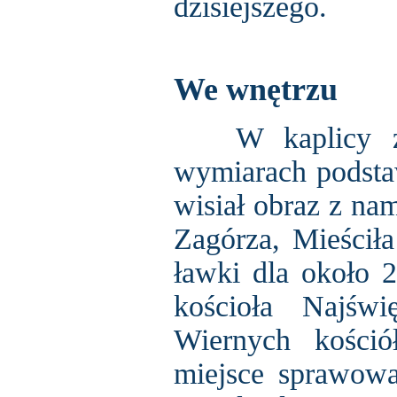
dzisiejszego.
We wnętrzu
W kaplicy znaj
wymiarach podsta
wisiał obraz z na
Zagórza, Mieściła
ławki dla około 
kościoła Najśw
Wiernych kośció
miejsce sprawowan