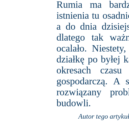
Rumia ma bardzo
istnienia tu osadn
a do dnia dzisiej
dlatego tak ważn
ocalało. Niestety
działkę po byłej 
okresach czasu 
gospodarczą. A s
rozwiązany prob
budowli.
Autor tego artyku