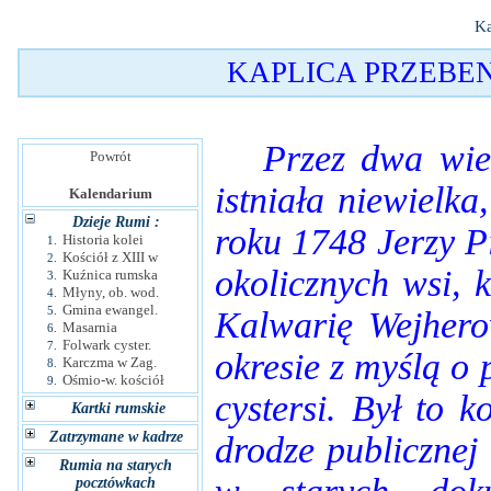
Ka
KAPLICA PRZEBE
Przez dwa wieki
Powrót
istniała niewielk
Kalendarium
Dzieje Rumi :
roku 1748 Jerzy P
Historia kolei
1.
Kościół z XIII w
2.
okolicznych wsi, 
Kuźnica rumska
3.
Młyny, ob. wod.
4.
Gmina ewangel.
5.
Kalwarię Wejher
Masarnia
6.
Folwark cyster.
7.
okresie z myślą o
Karczma w Zag.
8.
Ośmio-w. kościół
9.
cystersi. Był to 
Kartki rumskie
Zatrzymane w kadrze
drodze publicznej
Rumia na starych
pocztówkach