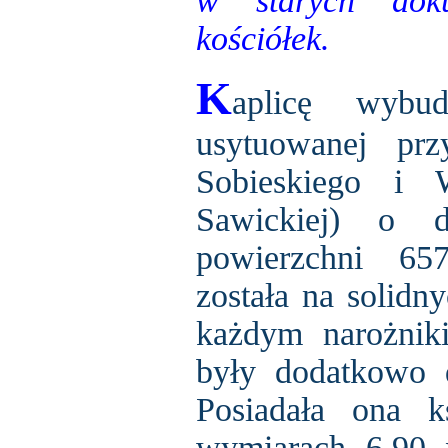
w starych dok
kościółek.
K
aplicę wybu
usytuowanej prz
Sobieskiego i 
Sawickiej) o
powierzchni 65
została na solidn
każdym narożnik
były dodatkowo 
Posiadała ona k
wymiarach 6,90 