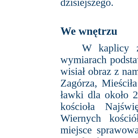
dzisiejszego.
We wnętrzu
W kaplicy znaj
wymiarach podsta
wisiał obraz z na
Zagórza, Mieściła
ławki dla około 
kościoła Najśw
Wiernych kośció
miejsce sprawowan