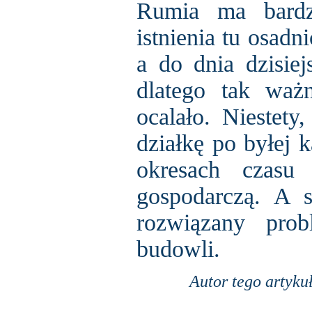
Rumia ma bardzo
istnienia tu osadn
a do dnia dzisiej
dlatego tak ważn
ocalało. Niestety
działkę po byłej 
okresach czasu 
gospodarczą. A s
rozwiązany prob
budowli.
Autor tego artyku