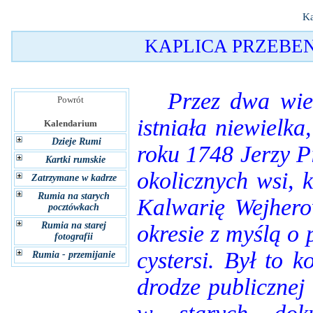
Ka
KAPLICA PRZEBE
Przez dwa wieki
Powrót
istniała niewielk
Kalendarium
Dzieje Rumi
roku 1748 Jerzy P
Kartki rumskie
okolicznych wsi, 
Zatrzymane w kadrze
Rumia na starych
Kalwarię Wejher
pocztówkach
Rumia na starej
okresie z myślą o
fotografii
cystersi. Był to 
Rumia - przemijanie
drodze publicznej