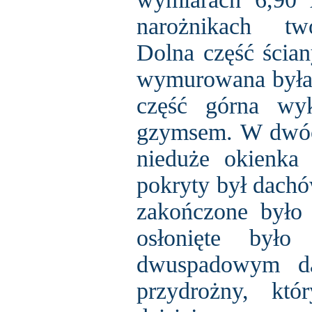
narożnikach tw
Dolna część ścia
wymurowana była 
część górna wy
gzymsem. W dwóch
nieduże okienka
pokryty był dachó
zakończone było 
osłonięte było
dwuspadowym da
przydrożny, któ