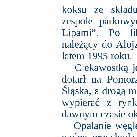
koksu ze skład
zespole parkow
Lipami”. Po lik
należący do Aloj
latem 1995 roku.
Ciekawostką jes
dotarł na Pomo
Śląska, a drogą m
wypierać z rynk
dawnym czasie oko
Opalanie węglem