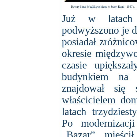
Dawny bazar Węglikowskiego w Starej Rumi - 1997 r.
Już w latach 
podwyższono je d
posiadał zróżnico
okresie międzyw
czasie upiększa
budynkiem na 
znajdował się 
właścicielem do
latach trzydzies
Po modernizacj
„Bazar”, mieści