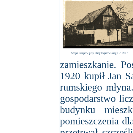
Szopa Sampów przy ulicy Dąbrowskiego - 1999 r.
zamieszkanie. Po
1920 kupił Jan S
rumskiego młyna.
gospodarstwo lic
budynku mieszk
pomieszczenia dl
przetrwał szczęśl