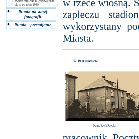
w rzece wiosną. S
3.
dwudziestolecie międzywojenne
4.
okres po roku 1939
zapleczu stadio
Rumia na starej
fotografii
wykorzystany po
Rumia - przemijanie
Miasta.
Dom pocztowca
Dom Józefa Rzepki
pracownik Poczt