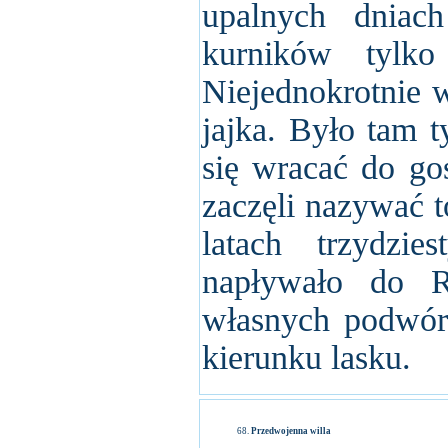
upalnych dniac
kurników tylk
Niejednokrotnie w
jajka. Było tam t
się wracać do g
zaczęli nazywać t
latach trzydzie
napływało do 
własnych podwóre
kierunku lasku.
Przedwojenna willa