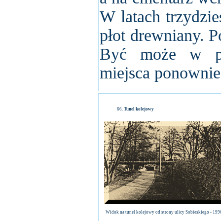
W latach trzydzi
płot drewniany. P
Być może w przy
miejsca ponownie
Tunel kolejowy
Widok na tunel kolejowy od strony ulicy Sobieskiego - 1996