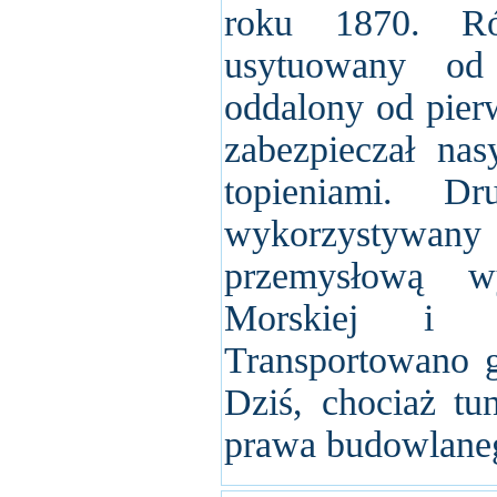
roku 1870. Ró
usytuowany od
oddalony od pie
zabezpieczał na
topieniami. D
wykorzystywany 
przemysłową w
Morskiej i A
Transportowano g
Dziś, chociaż tu
prawa budowlane