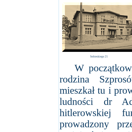
Sobieskiego 21
W początkowym 
rodzina Szpro
mieszkał tu i prow
ludności dr Ad
hitlerowskiej f
prowadzony prz