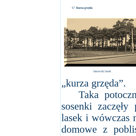
Kurza grzęda
Janowski lasek
„kurza grzęda”.
Taka potoczna 
sosenki zaczęły
lasek i wówczas m
domowe z poblis