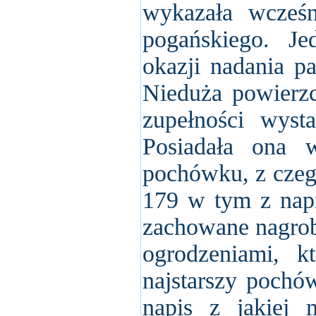
wykazała wcześn
pogańskiego. J
okazji nadania p
Nieduża powierz
zupełności wysta
Posiadała ona 
pochówku, z czeg
179 w tym z napi
zachowane nagrob
ogrodzeniami, k
najstarszy pochó
napis z jakiej 