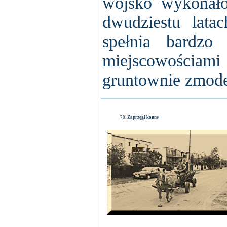
wojsko wykonało
dwudziestu lata
spełnia bardzo
miejscowościami
gruntownie zmod
Zaprzęgi konne