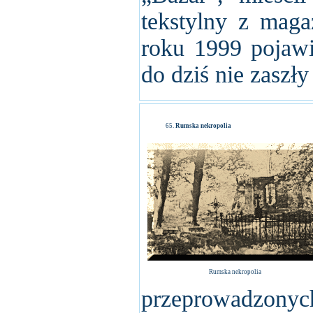
tekstylny z mag
roku 1999 pojawił
do dziś nie zaszł
Rumska nekropolia
Rumska nekropolia
przeprowadzony