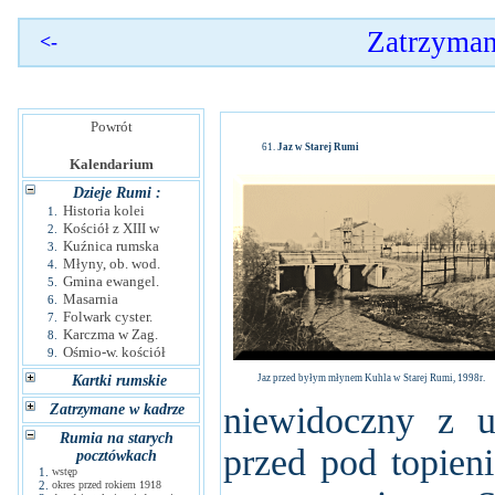
Zatrzyman
<-
Powrót
Jaz w Starej Rumi
Kalendarium
Dzieje Rumi :
Historia kolei
1.
Kościół z XIII w
2.
Kuźnica rumska
3.
Młyny, ob. wod.
4.
Gmina ewangel.
5.
Masarnia
6.
Folwark cyster.
7.
Karczma w Zag.
8.
Ośmio-w. kościół
9.
Kartki rumskie
Jaz przed byłym młynem Kuhla w Starej Rumi, 1998r.
niewidoczny z u
Zatrzymane w kadrze
Rumia na starych
przed pod topien
pocztówkach
1.
wstęp
2.
okres przed rokiem 1918