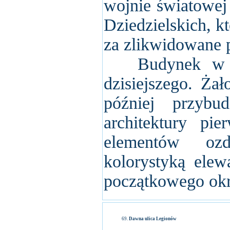
wojnie światowej 
Dziedzielskich, k
za zlikwidowane 
Budynek w dob
dzisiejszego. Ża
później przyb
architektury pi
elementów oz
kolorystyką elew
początkowego okre
Dawna ulica Legionów