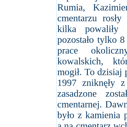
Rumia, Kazimi
cmentarzu rosły
kilka powaliły
pozostało tylko 
prace okoliczn
kowalskich, kt
mogił. To dzisiaj
1997 zniknęły z
zasadzone zost
cmentarnej. Dawn
było z kamienia 
a na cmentarz wch