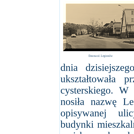
Dawna ul. Legionów
dnia dzisiejsze
ukształtowała 
cysterskiego. W
nosiła nazwę Le
opisywanej uli
budynki mieszkaln