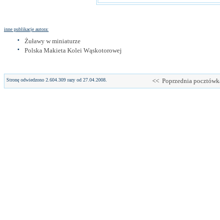
inne publikacje autora:
Żuławy w miniaturze
Polska Makieta Kolei Wąskotorowej
Stronę odwiedzono 2.604.309 razy od 27.04.2008.
<< Poprzednia pocztówk