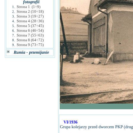
fotografii
Strona 1 (1÷9)
1.
Strona 2 (10÷18)
2.
Strona 3 (19÷27)
3.
Strona 4 (28÷36)
4.
Strona 5 (37÷45)
5.
Strona 6 (46÷54)
6.
Strona 7 (55÷63)
7.
Strona 8 (64÷72)
8.
Strona 9 (73÷75)
9.
Rumia - przemijanie
VI/1936
Grupa kolejarzy przed dworcem PKP (drugi