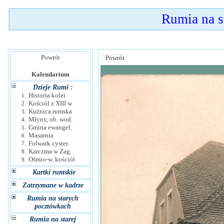
Rumia na 
Powrót
Powrót
Kalendarium
Dzieje Rumi :
Historia kolei
1.
Kościół z XIII w
2.
Kuźnica rumska
3.
Młyny, ob. wod.
4.
Gmina ewangel.
5.
Masarnia
6.
Folwark cyster.
7.
Karczma w Zag.
8.
Ośmio-w. kościół
9.
Kartki rumskie
Zatrzymane w kadrze
Rumia na starych
pocztówkach
Rumia na starej