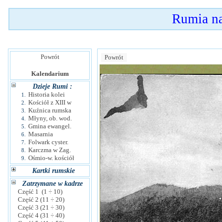
Rumia n
Powrót
Powrót
Kalendarium
Dzieje Rumi :
Historia kolei
1.
Kościół z XIII w
2.
Kuźnica rumska
3.
Młyny, ob. wod.
4.
Gmina ewangel.
5.
Masarnia
6.
Folwark cyster.
7.
Karczma w Zag.
8.
Ośmio-w. kościół
9.
Kartki rumskie
Zatrzymane w kadrze
Część 1 (1 ÷ 10)
Część 2 (11 ÷ 20)
Część 3 (21 ÷ 30)
Część 4 (31 ÷ 40)