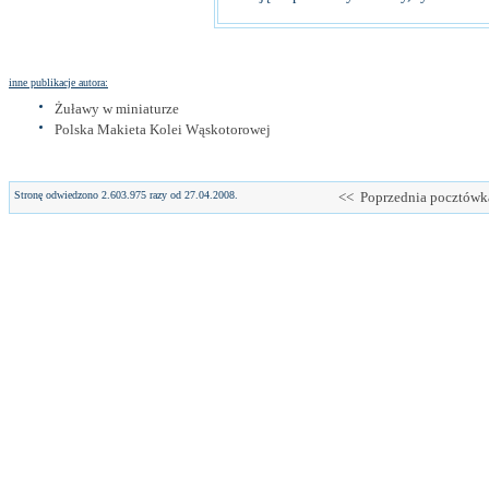
inne publikacje autora:
Żuławy w miniaturze
Polska Makieta Kolei Wąskotorowej
Stronę odwiedzono 2.603.975 razy od 27.04.2008.
<< Poprzednia pocztówk