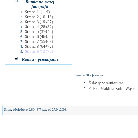
Rumia na starej
fotografii
Strona 1 (1÷9)
1.
Strona 2 (10÷18)
2.
Strona 3 (19÷27)
3.
Strona 4 (28÷36)
4.
Strona 5 (37÷45)
5.
Strona 6 (46÷54)
6.
Strona 7 (55÷63)
7.
Strona 8 (64÷72)
8.
Strona 9 (73÷75)
9.
Rumia - przemijanie
inne publikacje autora:
Żuławy w miniaturze
Polska Makieta Kolei Wąsko
Stronę odwiedzono 2.604.377 razy od 27.04.2008.