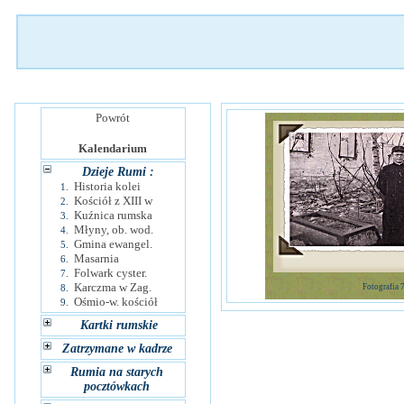
Powrót
Kalendarium
Dzieje Rumi :
Historia kolei
1.
Kościół z XIII w
2.
Kuźnica rumska
3.
Młyny, ob. wod.
4.
Gmina ewangel.
5.
Masarnia
6.
Folwark cyster.
7.
Karczma w Zag.
8.
Fotografia 
Ośmio-w. kościół
9.
Kartki rumskie
Zatrzymane w kadrze
Rumia na starych
pocztówkach