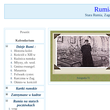
Rumia
Stara Rumia, Zag
Powrót
Kalendarium
Dzieje Rumi :
Historia kolei
1.
Kościół z XIII w
2.
Kuźnica rumska
3.
Młyny, ob. wod.
4.
Gmina ewangel.
5.
Masarnia
6.
Folwark cyster.
7.
Karczma w Zag.
8.
Fotografia 73
Ośmio-w. kościół
9.
Kartki rumskie
Zatrzymane w kadrze
Rumia na starych
pocztówkach
1.
wstęp