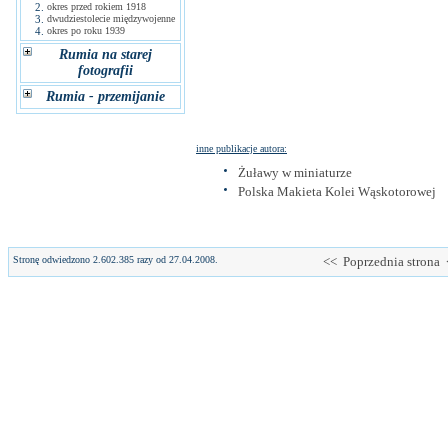
2.
okres przed rokiem 1918
3.
dwudziestolecie międzywojenne
4.
okres po roku 1939
Rumia na starej
fotografii
Rumia - przemijanie
inne publikacje autora:
Żuławy w miniaturze
Polska Makieta Kolei Wąskotorowej
Stronę odwiedzono 2.602.385 razy od 27.04.2008.
<< Poprzednia strona