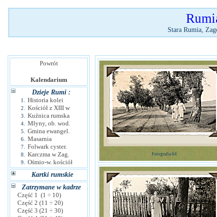
Rumia
Stara Rumia, Zag
Powrót
Kalendarium
Dzieje Rumi :
Historia kolei
1.
Kościół z XIII w
2.
Kuźnica rumska
3.
Młyny, ob. wod.
4.
Gmina ewangel.
5.
Masarnia
6.
Folwark cyster.
7.
Karczma w Zag.
8.
Fotografia 64
Ośmio-w. kościół
9.
Kartki rumskie
Zatrzymane w kadrze
Część 1 (1 ÷ 10)
Część 2 (11 ÷ 20)
Część 3 (21 ÷ 30)