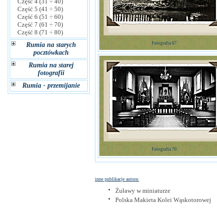
Część 4 (31 ÷ 40)
Część 5 (41 ÷ 50)
Część 6 (51 ÷ 60)
Część 7 (61 ÷ 70)
Część 8 (71 ÷ 80)
Fotografia 67
Rumia na starych
pocztówkach
Rumia na starej
fotografii
Rumia - przemijanie
Fotografia 70
inne publikacje autora:
Żuławy w miniaturze
Polska Makieta Kolei Wąskotorowej