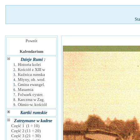
St
Powrót
Kalendarium
Dzieje Rumi :
Historia kolei
1.
Kościół z XIII w
2.
Kuźnica rumska
3.
Młyny, ob. wod.
4.
Gmina ewangel.
5.
Masarnia
6.
Folwark cyster.
7.
Karczma w Zag.
8.
Ośmio-w. kościół
9.
Kartki rumskie
Zatrzymane w kadrze
Część 1 (1 ÷ 10)
Część 2 (11 ÷ 20)
Część 3 (21 ÷ 30)