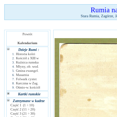
Rumia na 
Stara Rumia, Zagórze, J
Powrót
Kalendarium
Dzieje Rumi :
Historia kolei
1.
Kościół z XIII w
2.
Kuźnica rumska
3.
Młyny, ob. wod.
4.
Gmina ewangel.
5.
Masarnia
6.
Folwark cyster.
7.
Karczma w Zag.
8.
Ośmio-w. kościół
9.
Kartki rumskie
Zatrzymane w kadrze
Część 1 (1 ÷ 10)
Część 2 (11 ÷ 20)
Część 3 (21 ÷ 30)