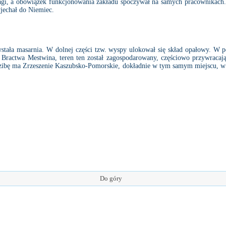
wagi, a obowiązek funkcjonowania zakładu spoczywał na samych pracownikach. 
jechał do Niemiec.
tała masarnia. W dolnej części tzw. wyspy ulokował się skład opałowy. W po
Bractwa Mestwina, teren ten został zagospodarowany, częściowo przywracając
ibę ma Zrzeszenie Kaszubsko-Pomorskie, dokładnie w tym samym miejscu, w
Do góry