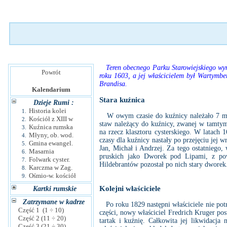
Teren obecnego Parku Starowiejskiego wymi
Powrót
roku 1603, a jej właścicielem był Wartymbe
Brandisa.
Kalendarium
Stara kuźnica
Dzieje Rumi :
Historia kolei
1.
W owym czasie do kuźnicy należało 7 mórg
Kościół z XIII w
2.
staw należący do kuźnicy, zwanej w tamtym 
Kuźnica rumska
3.
na rzecz klasztoru cysterskiego. W latach 
Młyny, ob. wod.
4.
czasy dla kuźnicy nastały po przejęciu jej 
Gmina ewangel.
5.
Jan, Michał i Andrzej. Za tego ostatniego
Masarnia
6.
pruskich jako Dworek pod Lipami, z pow
Folwark cyster.
7.
Hildebrantów pozostał po nich stary dworek
Karczma w Zag.
8.
Ośmio-w. kościół
9.
Kolejni właściciele
Kartki rumskie
Zatrzymane w kadrze
Po roku 1829 następni właściciele nie potr
Część 1 (1 ÷ 10)
części, nowy właściciel Fredrich Kruger pos
Część 2 (11 ÷ 20)
tartak i kuźnię. Całkowita jej likwidacja 
Część 3 (21 ÷ 30)