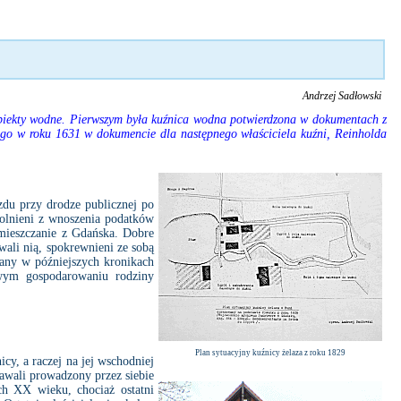
Andrzej Sadłowski
obiekty wodne. Pierwszym była kuźnica wodna potwierdzona w dokumentach z
iego w roku 1631 w dokumencie dla następnego właściciela kuźni, Reinholda
du przy drodze publicznej po
wolnieni z wnoszenia podatków
 mieszczanie z Gdańska. Dobre
wali nią, spokrewnieni ze sobą
wany w późniejszych kronikach
owym gospodarowaniu rodziny
Plan sytuacyjny kuźnicy żelaza z roku 1829
cy, a raczej na jej wschodniej
dawali prowadzony przez siebie
ych XX wieku, chociaż ostatni