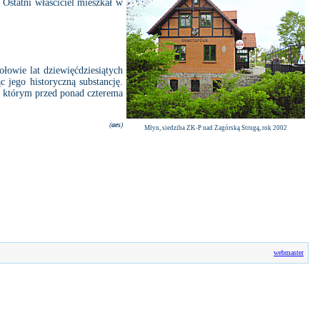
Ostatni właściciel mieszkał w
łowie lat dziewięćdziesiątych
 jego historyczną substancję.
 którym przed ponad czterema
(
aes
)
Młyn, siedziba ZK-P nad Zagórską Strugą, rok 2002
webmaster