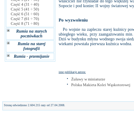
właściciel nie rzykładał do tego większej 
Część 4 (31 ÷ 40)
Sopocie i pod koniec II wojny światowej wy
Część 5 (41 ÷ 50)
Część 6 (51 ÷ 60)
Część 7 (61 ÷ 70)
Po wyzwoleniu
Część 8 (71 ÷ 80)
Po wojnie na zapleczu starej kuźnicy pows
Rumia na starych
ubiegłego wieku, przy zaangażowaniu min. 
pocztówkach
Dziś w budynku młyna wodnego swoja siedz
Rumia na starej
wiekami powstała pierwsza kuźnica wodna.
fotografii
Rumia - przemijanie
inne publikacje autora:
Żuławy w miniaturze
Polska Makieta Kolei Wąskotorowej
Stronę odwiedzono 2.604.215 razy od 27.04.2008.