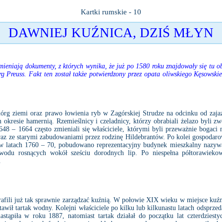
Kartki rumskie - 10
DAWNIEJ KUŹNICA, DZIŚ MŁYN
eniają dokumenty, z których wynika, że już po 1580 roku znajdowały się tu 
rg Preuss. Fakt ten został także potwierdzony przez opata oliwskiego Kęsowsk
 ziemi oraz prawo łowienia ryb w Zagórskiej Strudze na odcinku od zajaz
okresie hamernią. Rzemieślnicy i czeladnicy, którzy obrabiali żelazo byli z
1648 – 1664 często zmieniali się właściciele, którymi byli przeważnie bogaci
wraz ze starymi zabudowaniami przez rodzinę Hildebrantów. Po kolei gospodaro
, w latach 1760 – 70, pobudowano reprezentacyjny budynek mieszkalny nazy
odu rosnących wokół sześciu dorodnych lip. Po niespełna półtorawiek
.
afili już tak sprawnie zarządzać kuźnią. W połowie XIX wieku w miejsce kuźni
tawił tartak wodny. Kolejni właściciele po kilku lub kilkunastu latach odsprze
nastąpiła w roku 1887, natomiast tartak działał do początku lat czterdziest