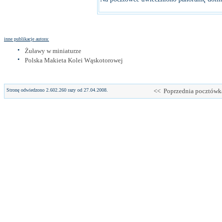
inne publikacje autora:
Żuławy w miniaturze
Polska Makieta Kolei Wąskotorowej
Stronę odwiedzono 2.602.260 razy od 27.04.2008.
<< Poprzednia pocztówk