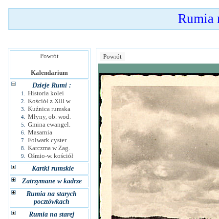
Rumia 
Powrót
Powrót
Kalendarium
Dzieje Rumi :
Historia kolei
1.
Kościół z XIII w
2.
Kuźnica rumska
3.
Młyny, ob. wod.
4.
Gmina ewangel.
5.
Masarnia
6.
Folwark cyster.
7.
Karczma w Zag.
8.
Ośmio-w. kościół
9.
Kartki rumskie
Zatrzymane w kadrze
Rumia na starych
pocztówkach
Rumia na starej