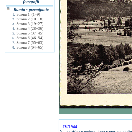
fotografii
Rumia - przemijanie
Strona 1 (1÷9)
1.
Strona 2 (10÷18)
2.
Strona 3 (19÷27)
3.
Strona 4 (28÷36)
4.
Strona 5 (37÷45)
5.
Strona 6 (46÷54)
6.
Strona 7 (55÷63)
7.
Strona 8 (64÷65)
8.
IV/1944
Na pocztówce uwieczniono panoramę dolin